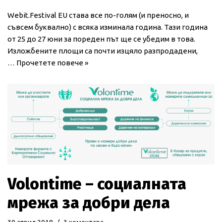
Webit.Festival EU става все по-голям (и преносно, и
съвсем буквално) с всяка изминала година. Тази година
от 25 до 27 юни за пореден път ще се убедим в това.
Изложбените площи са почти изцяло разпродадени,
…
Прочетете повече »
Volontime – социалната
мрежа за добри дела
30 април 2018
3 коментара