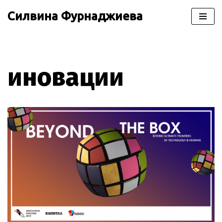
Силвина Фурнаджиева
Продължете
към
съдържанието
иновации