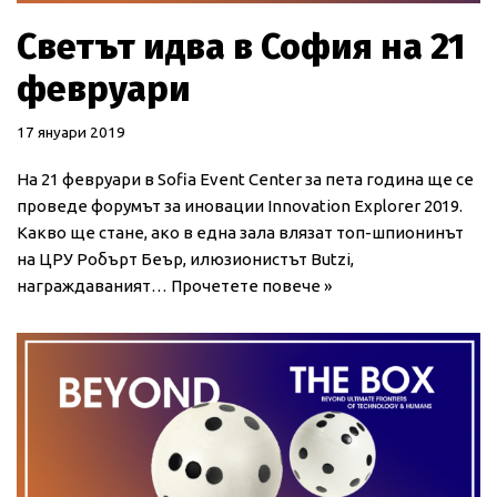
Светът идва в София на 21
февруари
17 януари 2019
На 21 февруари в Sofia Event Center за пета година ще се
проведе форумът за иновации Innovation Explorer 2019.
Какво ще стане, ако в една зала влязат топ-шпионинът
на ЦРУ Робърт Беър, илюзионистът Butzi,
награждаваният…
Прочетете повече »