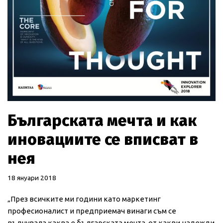
Българската мечта и как
иновациите се вписват в
нея
18 януари 2018
„През всичките ми години като маркетинг
професионалист и предприемач винаги съм се
вълнувала каква е българската мечта, от какви надежди