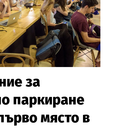
ние за
но паркиране
първо място в