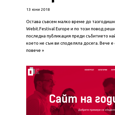
13 юни 2018
Остава съвсем малко време до тазгодишн
Webit.Festival Europe и по този повод реш
последна публикация преди събитието най
което не съм ви споделяла досега. Вече 
повече »