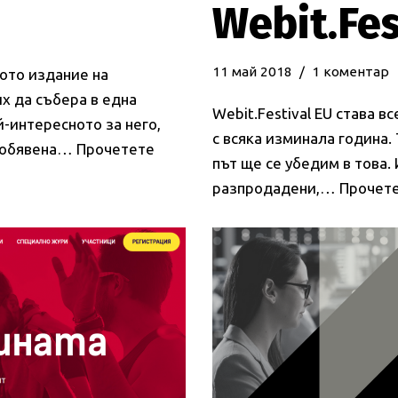
Webit.Fes
11 май 2018
1 коментар
ото издание на
их да събера в една
Webit.Festival EU става в
-интересното за него,
с всяка изминала година.
е обявена…
Прочетете
път ще се убедим в това
разпродадени,…
Прочете