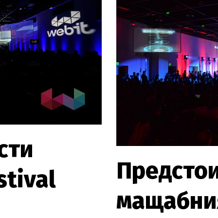
сти
Предстои
tival
мащабни