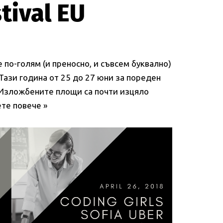
tival EU
се по-голям (и преносно, и съвсем буквално)
 Тази година от 25 до 27 юни за пореден
. Изложбените площи са почти изцяло
те повече »