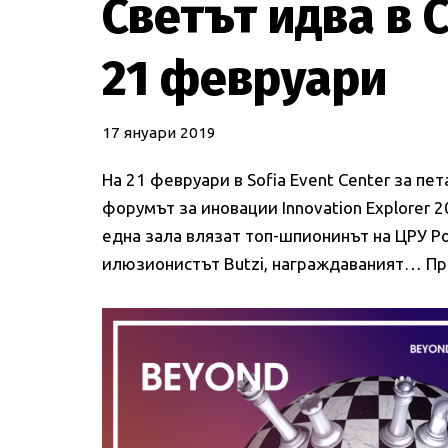
Светът идва в 
21 февруари
17 януари 2019
На 21 февруари в Sofia Event Center за пе
форумът за иновации Innovation Explorer 2
една зала влязат топ-шпионинът на ЦРУ Р
илюзионистът Butzi, награждаваният…
Пр