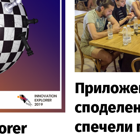
Приложе
споделе
спечели 
orer