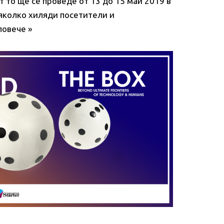
т то ще се проведе от 13 до 15 май 2019 в
няколко хиляди посетители и
повече »