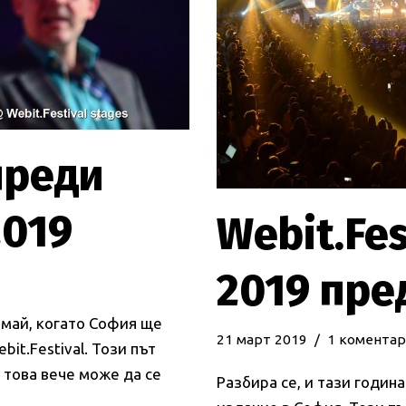
преди
2019
Webit.Fes
2019 пре
 май, когато София ще
21 март 2019
1 коментар
it.Festival. Този път
 това вече може да се
Разбира се, и тази годин