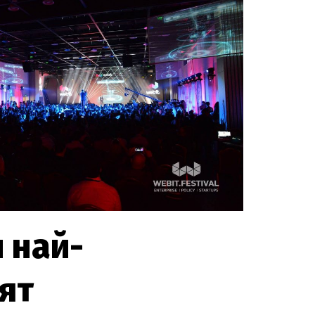
 най-
ят