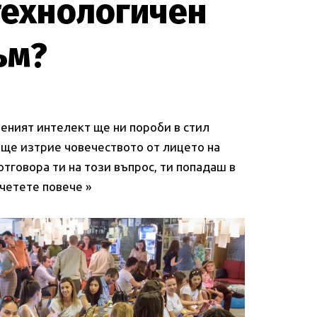
технологичен
ъм?
еният интелект ще ни пороби в стил
 ще изтрие човечеството от лицето на
отговора ти на този въпрос, ти попадаш в
четете повече »