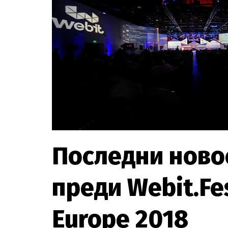
Последни ново
преди Webit.Fes
Europe 2018