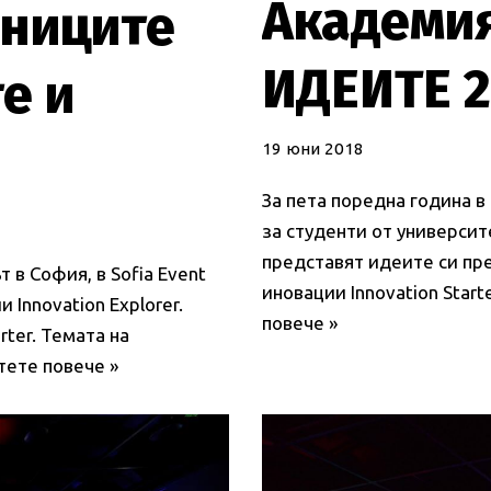
Академия
аниците
ИДЕИТЕ 
е и
19 юни 2018
За пета поредна година 
за студенти от университе
представят идеите си пре
 в София, в Sofia Event
иновации Innovation Star
 Innovation Explorer.
повече »
rter. Темата на
тете повече »