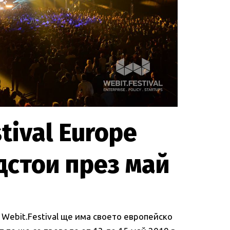
tival Europe
дстои през май
а Webit.Festival ще има своето европейско