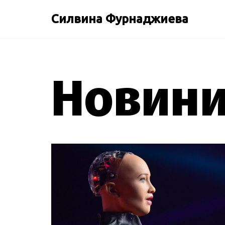
Силвина Фурнаджиева
Продължете
към
съдържанието
Новин