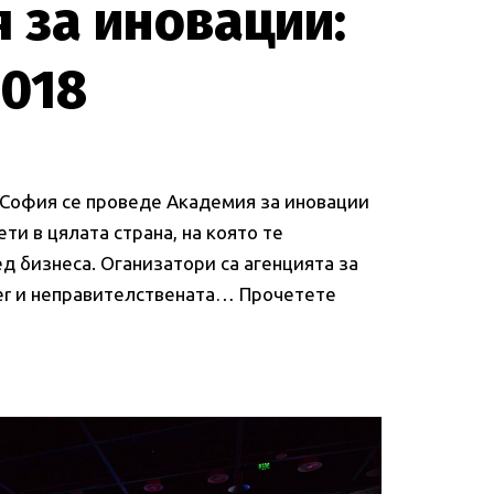
 за иновации:
2018
в София се проведе Академия за иновации
ти в цялата страна, на която те
д бизнеса. Оганизатори са агенцията за
ter и неправителствената…
Прочетете