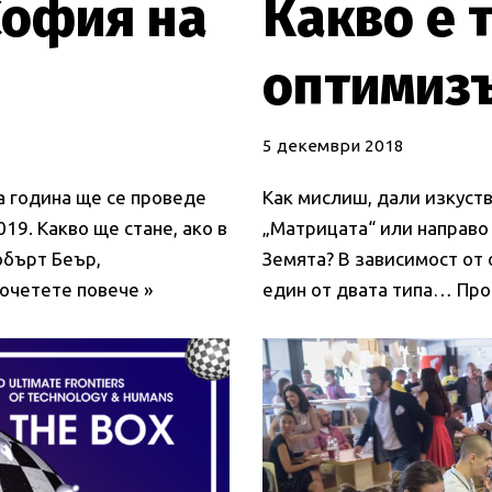
София на
Какво е 
оптимиз
5 декември 2018
та година ще се проведе
Как мислиш, дали изкуств
019. Какво ще стане, ако в
„Матрицата“ или направо
обърт Беър,
Земята? В зависимост от 
очетете повече »
един от двата типа…
Про