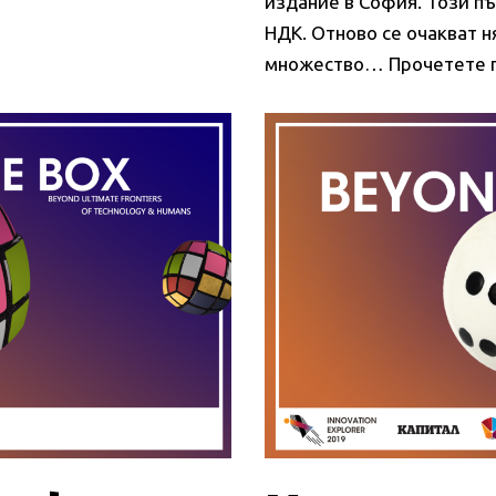
издание в София. Този пъ
НДК. Отново се очакват 
множество…
Прочетете 