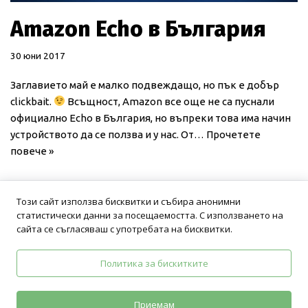
Amazon Echo в България
30 юни 2017
Заглавието май е малко подвеждащо, но пък е добър
clickbait.
Всъщност, Amazon все още не са пуснали
официално Echo в България, но въпреки това има начин
устройството да се ползва и у нас. От…
Прочетете
повече »
Този сайт използва бисквитки и събира анонимни
статистически данни за посещаемостта. С използването на
сайта се съгласяваш с употребата на бисквитки.
Политика за бискитките
Политика на поверителност
Общи условия
Приемам