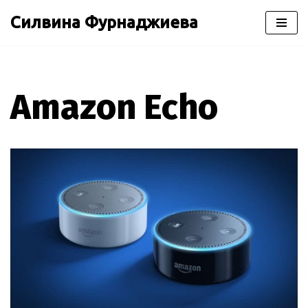
Силвина Фурнаджиева
Продължете
към
съдържанието
Amazon Echo