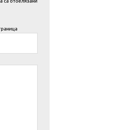
а са отбелязани
траница