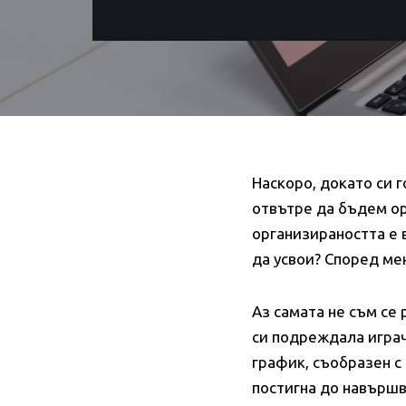
Наскоро, докато си г
отвътре да бъдем ор
организираността е 
да усвои? Според мен
Аз самата не съм се 
си подреждала играч
график, съобразен с
постигна до навършв