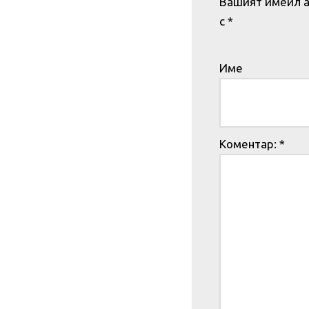
Вашият имейл а
с
*
Име
Коментар:
*