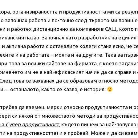
хора, организираността и продуктивността ми са резул
ато започнах работа и по-точно след първото ми повише
ини и работех дистанционно за компания в САЩ, която
риканския пазар. Започнах като разработчик на единия 
и активна работа с останалите колеги стана ясно, че с
сите и на работата – моята и на другите. Така за първ
ри това за всички сайтове на фирмата, с което задачи
помненето им не е най-ефикасният начин да се справя и
 След това се захванах да се образовам относно методо
и… останалото, както се казва, е история.
 трябва да вземеш мерки относно продуктивността и о
бери си някой от множеството методи за продуктивнос
на
Супер продуктивност
, където пишем за най-популяр
кти на продуктивността) и я пробвай. Може и да си взе