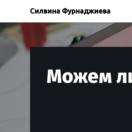
Силвина Фурнаджиева
Продължете
към
съдържанието
Можем ли