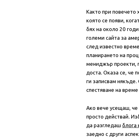
Както при повечето 
която се появи, ког
бях на около 20 год
големи сайта за аме
след известно време 
планирането на проце
мениджър проекти, п
доста. Оказа се, че 
ги записвам някъде.
спестяване на време 
Ако вече усещаш, че
просто действай. Из
да разгледаш
блога 
заедно с други аспе