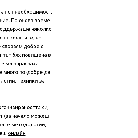
тат от необходимост,
ние. По онова време
 поддържаше няколко
от проектите, но
е справям добре с
и път бях повишена в
те ми нараснаха
 е много по-добре да
логии, техники за
рганизираността си,
т (за начало можеш
ните методологии,
меш
онлайн