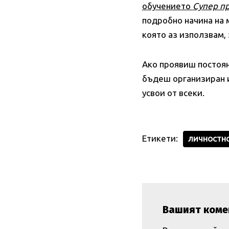
обучението
Супер п
подробно начина на 
която аз използвам,
Ако проявиш постоян
бъдеш организиран и 
усвои от всеки.
Етикети:
ЛИЧНОСТНО
Вашият коме