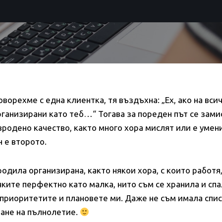
оворехме с една клиентка, тя въздъхна: „Ех, ако на вс
ганизирани като теб…“ Тогава за пореден път се зами
вродено качество, както много хора мислят или е умен
 е второто.
родила организирана, както някои хора, с които работя
ките перфектно като малка, нито съм се хранила и спа
 приоритетите и плановете ми. Даже не съм имала спис
ане на пълнолетие.