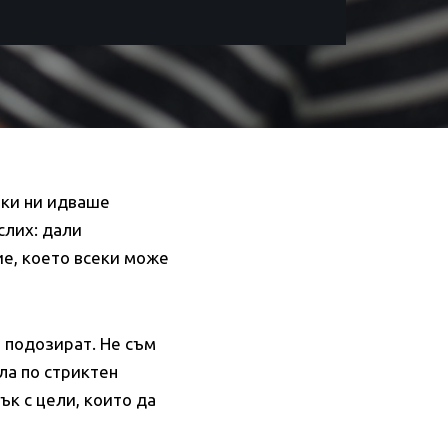
ички ни идваше
слих: дали
ие, което всеки може
, подозират. Не съм
ла по стриктен
ък с цели, които да