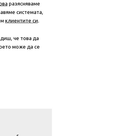
ова
разясняваме
тавяме системата,
ам
клиентите си
.
диш, че това да
което може да се