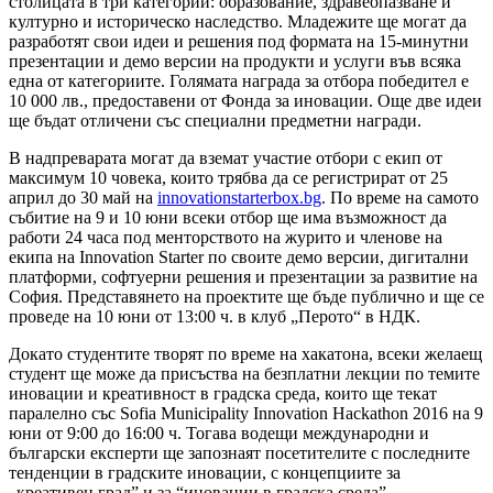
столицата в три категории: образование, здравеопазване и
културно и историческо наследство. Младежите ще могат да
разработят свои идеи и решения под формата на 15-минутни
презентации и демо версии на продукти и услуги във всяка
една от категориите. Голямата награда за отбора победител е
10 000 лв., предоставени от Фонда за иновации. Още две идеи
ще бъдат отличени със специални предметни награди.
В надпреварата могат да вземат участие отбори с екип от
максимум 10 човека, които трябва да се регистрират от 25
април до 30 май на
innovationstarterbox.bg
. По време на самото
събитие на 9 и 10 юни всеки отбор ще има възможност да
работи 24 часа под менторството на журито и членове на
екипа на Innovation Starter по своите демо версии, дигитални
платформи, софтуерни решения и презентации за развитие на
София. Представянето на проектите ще бъде публично и ще се
проведе на 10 юни от 13:00 ч. в клуб „Перото“ в НДК.
Докато студентите творят по време на хакатона, всеки желаещ
студент ще може да присъства на безплатни лекции по темите
иновации и креативност в градска среда, които ще текат
паралелно със Sofia Municipality Innovation Hackathon 2016 на 9
юни от 9:00 до 16:00 ч. Тогава водещи международни и
български експерти ще запознаят посетителите с последните
тенденции в градските иновации, с концепциите за
„креативен град” и за “иновации в градска среда”.