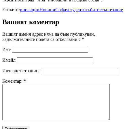
Етикети:
иновации
Новини
София
студенти
събитие
състезание
Вашият коментар
Вашият имейл адрес няма да бъде публикуван.
Задължителните полета са отбелязани с
*
Име
Имейл
Интернет страница
Коментар:
*