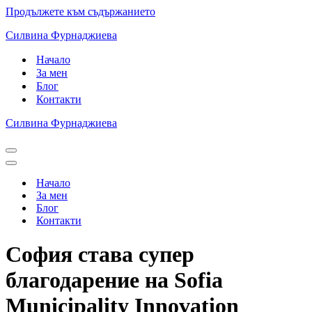
Продължете към съдържанието
Силвина Фурнаджиева
Начало
За мен
Блог
Контакти
Силвина Фурнаджиева
Навигационно
меню
Навигационно
меню
Начало
За мен
Блог
Контакти
София става супер
благодарение на Sofia
Municipality Innovation