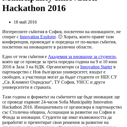
Hackathon 2016
18 май 2016
Интересните събития в София, посветени на иновациите, не
спират с
Innovation Explorer
. 🙂 Хората, които правят тази
конференция, провеждат и поредица от по-малки събития,
посветени на иновациите в различни области.
Едно от тези събития е
Академия за иновации за студенти
,
която ще се проведе за трета поредна година на 9 и 10 юни
2016 в Зала 3 на НДК. Организатори са
Innovation Starter
в
партньорство с Нов български университет, входът е
свободен, а участници могат да бъдат студенти от НБУ, СУ
„Св. Климент Охридски“, ТУ София, УНСС и други
университети в страната.
Тази година и форматът на събитието ще бъде иновация: ще
се проведе първият 24-часов Sofia Municipality Innovation
Hackathon 2016. Инициативата се организира в партньорство
със Столична община, Асоциация за развитие на София и
Фонда за иновации. Студенти ще имат възможността да
разработят и презентират свои решения за развитие на