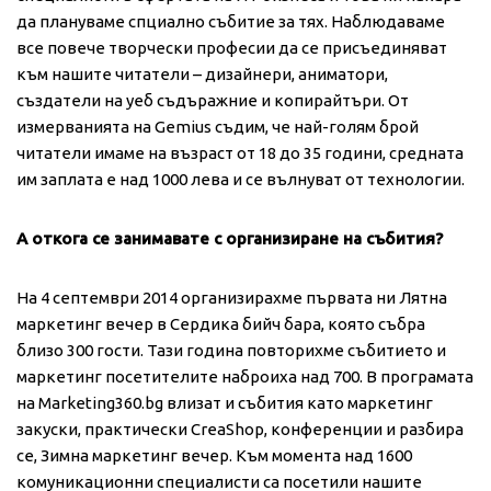
да плануваме спциално събитие за тях. Наблюдаваме
все повече творчески професии да се присъединяват
към нашите читатели – дизайнери, аниматори,
създатели на уеб съдъражние и копирайтъри. От
измерванията на Gemius съдим, че най-голям брой
читатели имаме на възраст от 18 до 35 години, средната
им заплата е над 1000 лева и се вълнуват от технологии.
А откога се занимавате с организиране на събития?
На 4 септември 2014 организирахме първата ни Лятна
маркетинг вечер в Сердика бийч бара, която събра
близо 300 гости. Тази година повторихме събитието и
маркетинг посетителите наброиха над 700. В програмата
на Marketing360.bg влизат и събития като маркетинг
закуски, практически CreaShop, конференции и разбира
се, Зимна маркетинг вечер. Към момента над 1600
комуникационни специалисти са посетили нашите