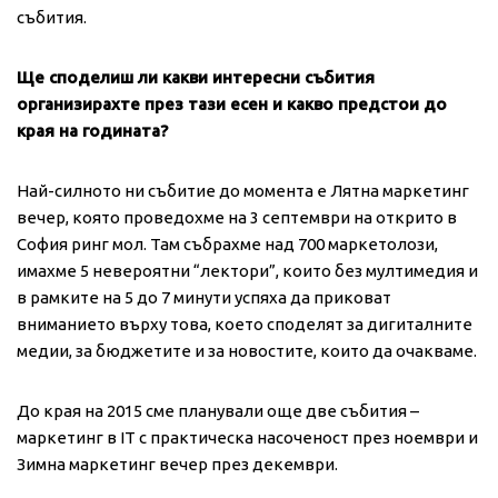
събития.
Ще споделиш ли какви интересни събития
организирахте през тази есен и какво предстои до
края на годината?
Най-силното ни събитие до момента е Лятна маркетинг
вечер, която проведохме на 3 септември на открито в
София ринг мол. Там събрахме над 700 маркетолози,
имахме 5 невероятни “лектори”, които без мултимедия и
в рамките на 5 до 7 минути успяха да приковат
вниманието върху това, което споделят за дигиталните
медии, за бюджетите и за новостите, които да очакваме.
До края на 2015 сме планували още две събития –
маркетинг в IT с практическа насоченост през ноември и
Зимна маркетинг вечер през декември.