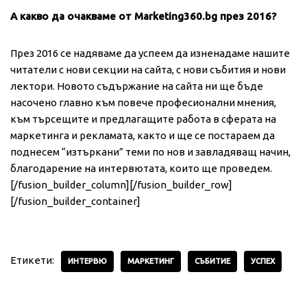
А какво да очакваме от Marketing360.bg през 2016?
През 2016 се надяваме да успеем да изненадаме нашите
читатели с нови секции на сайта, с нови събития и нови
лектори. Новото съдържание на сайта ни ще бъде
насочено главно към повече професионални мнения,
към търсещите и предлагащите работа в сферата на
маркетинга и рекламата, както и ще се постараем да
поднесем “изтъркани” теми по нов и завладяващ начин,
благодарение на интервютата, които ще проведем.
[/fusion_builder_column][/fusion_builder_row]
[/fusion_builder_container]
Етикети:
ИНТЕРВЮ
МАРКЕТИНГ
СЪБИТИЕ
УСПЕХ