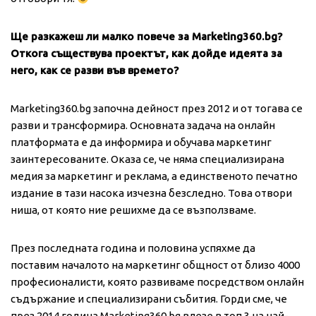
Ще разкажеш ли малко повече за Marketing360.bg?
Откога съществува проектът, как дойде идеята за
него, как се разви във времето?
Marketing360.bg започна дейност през 2012 и от тогава се
разви и трансформира. Основната задача на онлайн
платформата е да информира и обучава маркетинг
заинтересованите. Оказа се, че няма специализирана
медия за маркетинг и реклама, а единственото печатно
издание в тази насока изчезна безследно. Това отвори
ниша, от която ние решихме да се възползваме.
През последната година и половина успяхме да
поставим началото на маркетинг общност от близо 4000
професионалисти, която развиваме посредством онлайн
съдържание и специализирани събития. Горди сме, че
през 2014 година Marketing360.bg влезе в топ 3 на най-