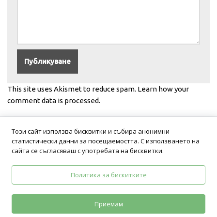
This site uses Akismet to reduce spam.
Learn how your
comment data is processed.
Този сайт използва бисквитки и събира анонимни
статистически данни за посещаемостта. С използването на
сайта се съгласяваш с употребата на бисквитки.
Политика за бискитките
Политика на поверителност
Общи условия
Приемам
Neve
| Задвижван от
WordPress