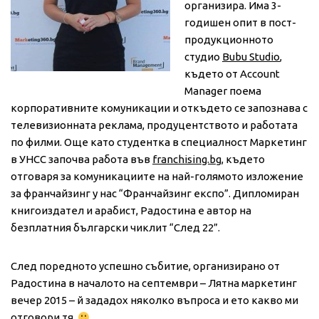
организира. Има 3-
годишен опит в пост-
продукционното
студио
Bubu Studio
,
където от Account
Manager поема
корпоративните комуникации и откъдето се запознава с
телевизионната реклама, продуцентството и работата
по филми. Още като студентка в специалност Маркетинг
в УНСС започва работа във
franchising.bg
, където
отговаря за комуникациите на най-голямото изложение
за франчайзинг у нас “Франчайзинг експо”. Дипломиран
книгоиздател и арабист, Радостина е автор на
безплатния български чиклит “След 22”.
След поредното успешно събитие, организирано от
Радостина в началото на септември – Лятна маркетинг
вечер 2015 – й зададох няколко въпроса и ето какво ми
отговори тя.