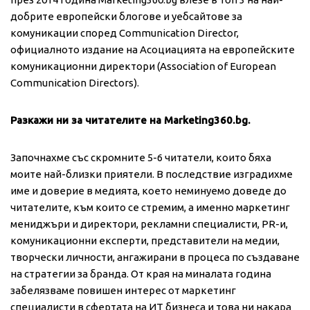
добрите европейски блогове и уебсайтове за
комуникации според Communication Director,
официалното издание на Асоциацията на европейските
комуникационни директори (Association of European
Communication Directors).
Разкажи ни за читателите на Marketing360.bg.
Започнахме със скромните 5-6 читатели, които бяха
моите най-близки приятели. В последствие изградихме
име и доверие в медията, което неминуемо доведе до
читателите, към които се стремим, а именно маркетинг
мениджъри и директори, рекламни специалисти, PR-и,
комуникационни експерти, представители на медии,
творчески личности, ангажирани в процеса по създаване
на стратегии за бранда. От края на миналата година
забелязваме повишен интерес от маркетинг
специалисти в сфертата на ИТ бизнеса и това ни накара