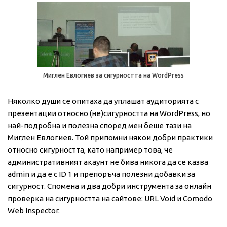
Миглен Евлогиев за сигурността на WordPress
Няколко души се опитаха да уплашат аудиторията с
презентации относно (не)сигурността на WordPress, но
най-подробна и полезна според мен беше тази на
Миглен Евлогиев
. Той припомни някои добри практики
относно сигурността, като например това, че
административният акаунт не бива никога да се казва
admin и да е с ID 1 и препоръча полезни добавки за
сигурност. Спомена и два добри инструмента за онлайн
проверка на сигурността на сайтове:
URL Void
и
Comodo
Web Inspector
.