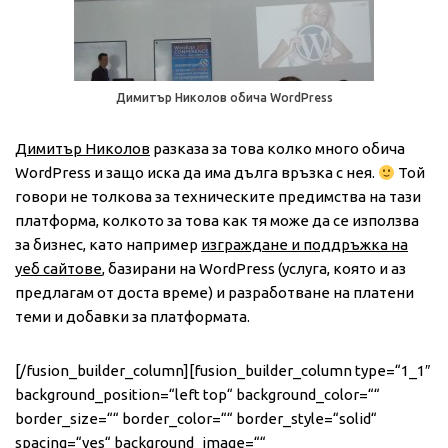
Димитър Николов обича WordPress
Димитър Николов
разказа за това колко много обича
WordPress и защо иска да има дълга връзка с нея.
Той
говори не толкова за техническите предимства на тази
платформа, колкото за това как тя може да се използва
за бизнес, като например
изграждане и поддръжка на
уеб сайтове
, базирани на WordPress (услуга, която и аз
предлагам от доста време) и разработване на платени
теми и добавки за платформата.
[/fusion_builder_column][fusion_builder_column type=“1_1″
background_position=“left top“ background_color=““
border_size=““ border_color=““ border_style=“solid“
spacing=“yes“ background_image=““