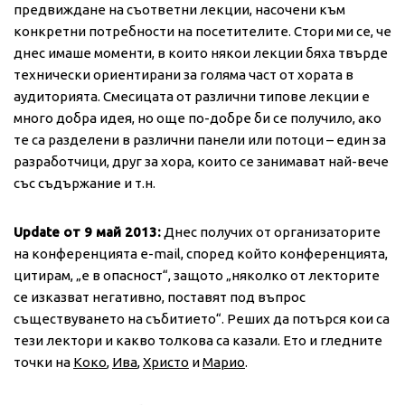
предвиждане на съответни лекции, насочени към
конкретни потребности на посетителите. Стори ми се, че
днес имаше моменти, в които някои лекции бяха твърде
технически ориентирани за голяма част от хората в
аудиторията. Смесицата от различни типове лекции е
много добра идея, но още по-добре би се получило, ако
те са разделени в различни панели или потоци – един за
разработчици, друг за хора, които се занимават най-вече
със съдържание и т.н.
Update от 9 май 2013:
Днес получих от организаторите
на конференцията e-mail, според който конференцията,
цитирам, „е в опасност“, защото „няколко от лекторите
се изказват негативно, поставят под въпрос
съществуването на събитието“. Реших да потърся кои са
тези лектори и какво толкова са казали. Ето и гледните
точки на
Коко
,
Ива
,
Христо
и
Марио
.