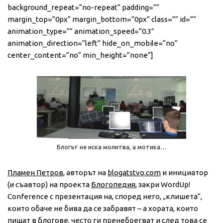
background_repeat=“no-repeat“ padding=““
margin_top=“0px“ margin_bottom=“0px“ class=““ id=““
animation_type=““ animation_speed=“0.3″
animation_direction=“left“ hide_on_mobile=“no“
center_content=“no“ min_height=“none“]
Блогът не иска молитва, а мотика…
Пламен Петров
, авторът на
blogatstvo.com
и инициатор
(и съавтор) на проекта
Блогопедия
, закри WordUp!
Conference с презентация на, според него, „клишета“,
които обаче не бива да се забравят – а хората, които
пишат в блогове, често ги пренебрегват и след това се