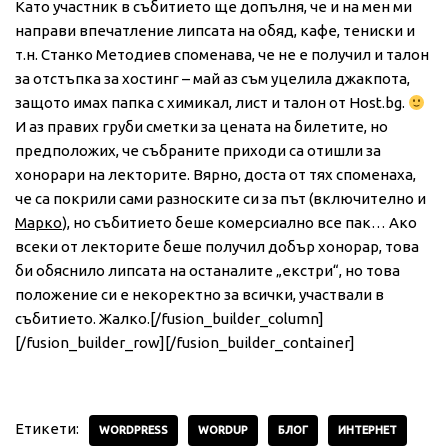
Като участник в събитието ще допълня, че и на мен ми
направи впечатление липсата на обяд, кафе, тениски и
т.н. Станко Методиев споменава, че не е получил и талон
за отстъпка за хостинг – май аз съм уцелила джакпота,
защото имах папка с химикал, лист и талон от Host.bg.
И аз правих груби сметки за цената на билетите, но
предположих, че събраните приходи са отишли за
хонорари на лекторите. Вярно, доста от тях споменаха,
че са покрили сами разноските си за път (включително и
Марко
), но събитието беше комерсиално все пак… Ако
всеки от лекторите беше получил добър хонорар, това
би обяснило липсата на останалите „екстри“, но това
положение си е некоректно за всички, участвали в
събитието. Жалко.[/fusion_builder_column]
[/fusion_builder_row][/fusion_builder_container]
Етикети:
WORDPRESS
WORDUP
БЛОГ
ИНТЕРНЕТ