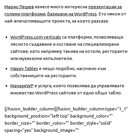
Марио Пешев
изнесе много интересна
презентация за
големи платформи, базирани на WordPress
. Ето някои от
най-впечатляващите проекти, за които разказа:
WordPress.com verticals
са платформи, позволяващи
лесното създаване и хостване на специализирани
сайтове, като например такива на хотели, ресторанти
или музикални изпълнители.
Happy Tables
е нещо подобно, насочено към
собствениците на ресторанти.
ManageWP
е услуга, която позволява да управлявате
множество WordPress сайтове от едно общо табло.
[/fusion_builder_column][fusion_builder_column type=“1_1″
background_position=“left top“ background_color=““
border_size=““ border_color=““ border_style=“solid“
spacing=“yes“ background_image=““