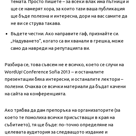
темата. Просто пишете – за всеки влак има пътници и
ще се намерят хора, за които тази ваша публикация
ще бъде полезна и интересна, дори на вас самите да
не ви се струва такава.
Бъдете честни. Ако направите гаф, признайте си.
„Надуването“, когато са ви хванали в грешка, може
само да навреди на репутацията ви.
Разбира се, това съвсем не е всичко, което се случи на
WordUp! Conference Sofia 2013 – и останалите
презентации бяха интересни, и останалите лектори –
полезни. Очаква се всички материали да бъдат качени
на сайта на конференцията.
Ако трябва да дам препоръка на организаторите (за
което те помолиха всички присъстващи в края на
събитието), тя ще бъде: по-точно определяне на
целевата аудитория за следващото издание и