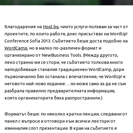
Благодарение на
Host.bg
, чиито услуги ползвам за част от
проектите, по които работя, днес присъствах на WordUp!
Conference Sofia 2013. Събитието беше доста подобно на
WordCamp
, но в малко по-различен формат и
организирано от NewBusiness Tools. (Между другото,
леко странно ми се стори, че събитието толкова много
наподобяваше станалия традиционен WordCamp, дори
първоначално бях останала с впечатление, че WordUp! е
неговото най-ново издание… но може само аз да не съм
разбрала правилно предварителната информация,
която организаторите бяха разпространили.)
Форматът беше: по няколко кратки лекции, следвани от
панел с въпроси и отговори към всички лектори от
изминалия слот презентации. В края на събитието е