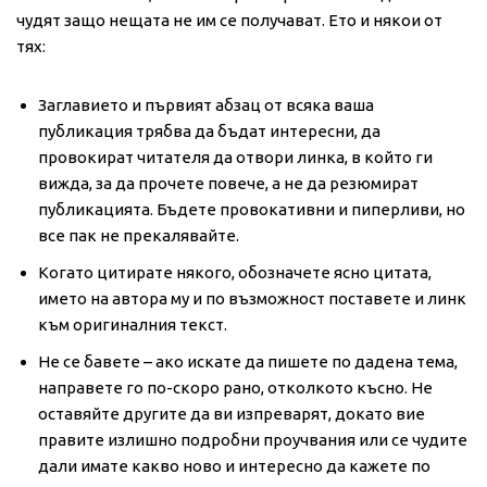
чудят защо нещата не им се получават. Ето и някои от
тях:
Заглавието и първият абзац от всяка ваша
публикация трябва да бъдат интересни, да
провокират читателя да отвори линка, в който ги
вижда, за да прочете повече, а не да резюмират
публикацията. Бъдете провокативни и пиперливи, но
все пак не прекалявайте.
Когато цитирате някого, обозначете ясно цитата,
името на автора му и по възможност поставете и линк
към оригиналния текст.
Не се бавете – ако искате да пишете по дадена тема,
направете го по-скоро рано, отколкото късно. Не
оставяйте другите да ви изпреварят, докато вие
правите излишно подробни проучвания или се чудите
дали имате какво ново и интересно да кажете по