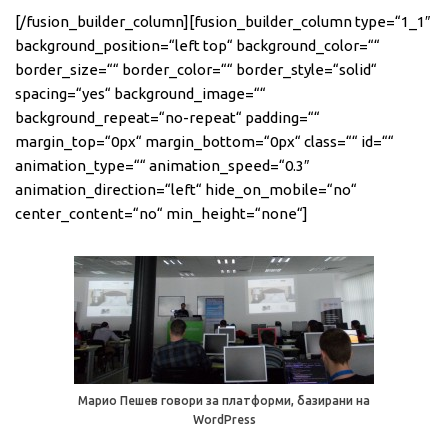
[/fusion_builder_column][fusion_builder_column type=“1_1″
background_position=“left top“ background_color=““
border_size=““ border_color=““ border_style=“solid“
spacing=“yes“ background_image=““
background_repeat=“no-repeat“ padding=““
margin_top=“0px“ margin_bottom=“0px“ class=““ id=““
animation_type=““ animation_speed=“0.3″
animation_direction=“left“ hide_on_mobile=“no“
center_content=“no“ min_height=“none“]
Марио Пешев говори за платформи, базирани на
WordPress