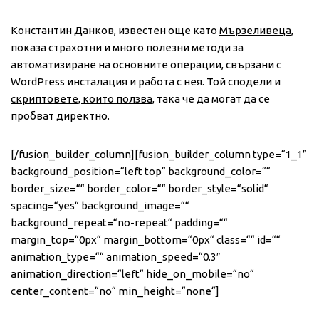
Константин Данков, известен още като
Мързеливеца
,
показа страхотни и много полезни методи за
автоматизиране на основните операции, свързани с
WordPress инсталация и работа с нея. Той сподели и
скриптовете, които ползва
, така че да могат да се
пробват директно.
[/fusion_builder_column][fusion_builder_column type=“1_1″
background_position=“left top“ background_color=““
border_size=““ border_color=““ border_style=“solid“
spacing=“yes“ background_image=““
background_repeat=“no-repeat“ padding=““
margin_top=“0px“ margin_bottom=“0px“ class=““ id=““
animation_type=““ animation_speed=“0.3″
animation_direction=“left“ hide_on_mobile=“no“
center_content=“no“ min_height=“none“]