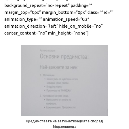
background_repeat=“no-repeat“ padding=““
margin_top=“0px“ margin_bottom=“0px“ class=““ id=““
animation_type=““ animation_speed=“0.3″
animation_direction=“left“ hide_on_mobile=“no“
center_content=“no“ min_height=“none“]
Предимствата на автоматизацията според
Мързеливеца