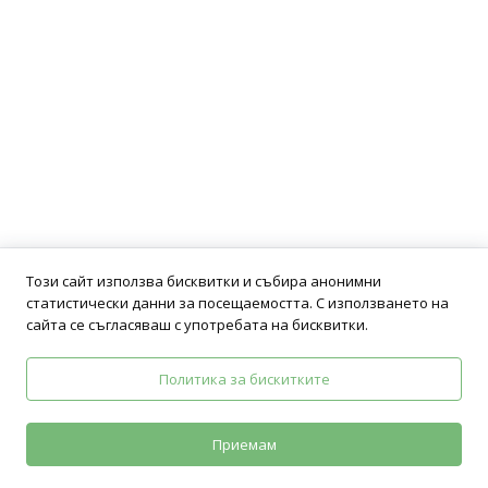
Този сайт използва бисквитки и събира анонимни
статистически данни за посещаемостта. С използването на
сайта се съгласяваш с употребата на бисквитки.
Политика за бискитките
Политика на поверителност
Общи условия
Приемам
Neve
| Задвижван от
WordPress