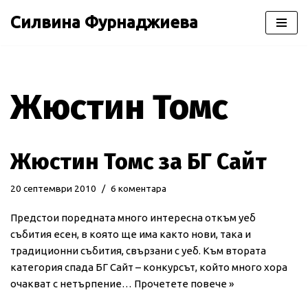
Силвина Фурнаджиева
Продължете
към
съдържанието
Жюстин Томс
Жюстин Томс за БГ Сайт
20 септември 2010
6 коментара
Предстои поредната много интересна откъм уеб
събития есен, в която ще има както нови, така и
традиционни събития, свързани с уеб. Към втората
категория спада БГ Сайт – конкурсът, който много хора
очакват с нетърпение…
Прочетете повече »