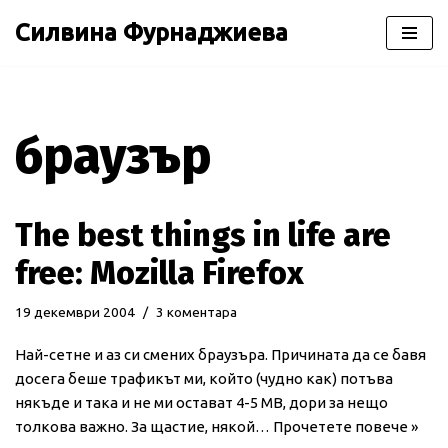
Силвина Фурнаджиева
Продължете
към
съдържанието
браузър
The best things in life are
free: Mozilla Firefox
19 декември 2004
3 коментара
Най-сетне и аз си смених браузъра. Причината да се бавя
досега беше трафикът ми, който (чудно как) потъва
някъде и така и не ми остават 4-5 МВ, дори за нещо
толкова важно. За щастие, някой…
Прочетете повече »