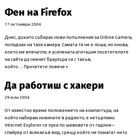
Фен на Firefox
17 октомври 2004
Днес, докато събирах нови попълнения за Online Camera,
попаднах на тази камера. Самата тя не е лоша, но онова,
което ме впечатли, е усилената агитация посетителите
на сайта да сменят браузъра си с такъв,
който…
Прочетете повече »
Да работиш с хакери
29 юли 2004
От известно време положението на компютъра, на
който набирам новините в радиото, е нетърпимо.
Internet Explorer се пука по шевовете от гадини –
спайуер от всякакъв вид, срещу който не помагат нито