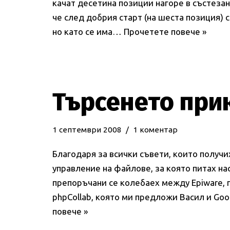
качат десетина позиции нагоре в състезани
че след добрия старт (на шеста позиция) с
но като се има…
Прочетете повече »
Търсенето при
1 септември 2008
1 коментар
Благодаря за всички съвети, които получи
управление на файлове, за която питах на
препоръчани се колебаех между Epiware, 
phpCollab, която ми предложи Васил и G
повече »