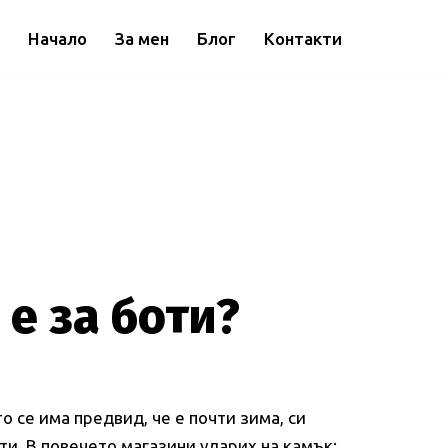
Начало
За мен
Блог
Контакти
 е за боти?
о се има предвид, че е почти зима, си
оти. В повечето магазини ударих на камък: