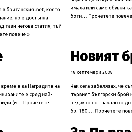
имаха или само обувки ка
в британския .net, която
боти…
Прочетете повече
ание, но е достъпна
д тази негова статия, тъй
ете повече »
е
Новият б
18 септември 2008
 време е за Наградите на
Чак сега забелязах, че с
минираните е сред най-
първият български брой н
е види (и…
Прочетете
редактор от началото до к
бр. 180,…
Прочетете пов