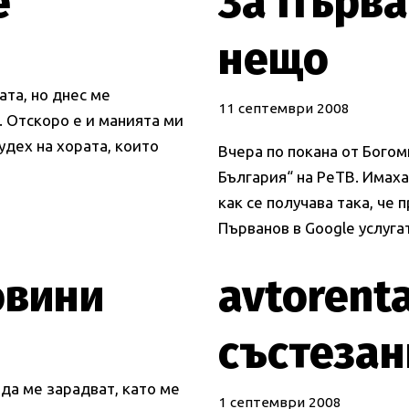
е
За Първа
нещо
ата, но днес ме
11 септември 2008
. Отскоро е и манията ми
удех на хората, които
Вчера по покана от Богом
България“ на РеТВ. Имаха
как се получава така, че 
Първанов в Google услуг
овини
avtorenta
състезан
да ме зарадват, като ме
1 септември 2008