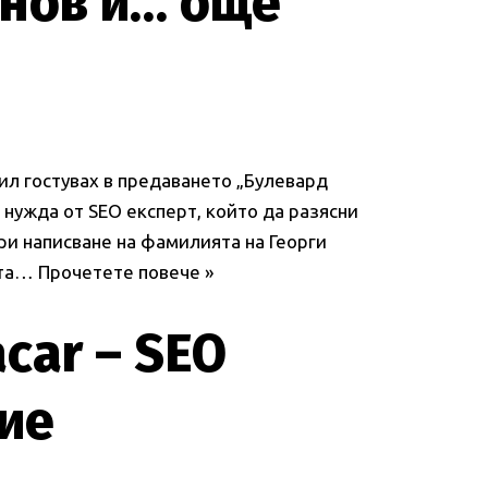
нов и… още
ил гостувах в предаването „Булевард
 нужда от SEO експерт, който да разясни
при написване на фамилията на Георги
ата…
Прочетете повече »
car – SEO
ие