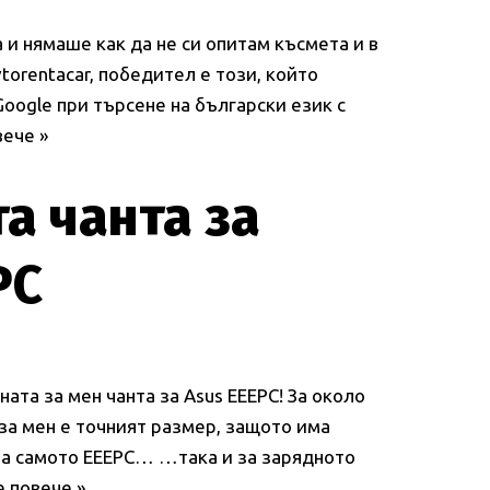
и нямаше как да не си опитам късмета и в
torentacar, победител е този, който
Google при търсене на български език с
ече »
а чанта за
PC
ата за мен чанта за Asus EEEPC! За около
 за мен е точният размер, защото има
за самото EEEPC… …така и за зарядното
 повече »