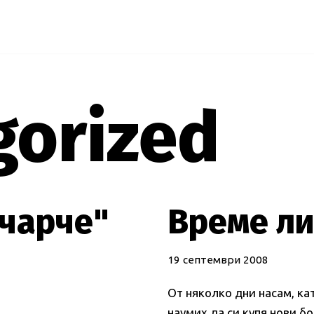
gorized
чарче"
Време ли
19 септември 2008
От няколко дни насам, кат
наумих да си купя нови б