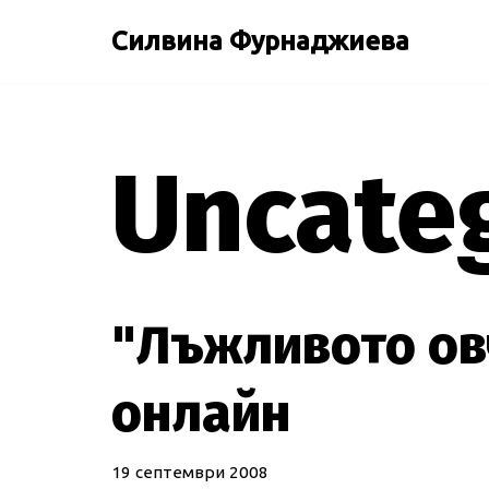
Силвина Фурнаджиева
Продължете
към
съдържанието
Uncate
"Лъжливото ов
онлайн
19 септември 2008