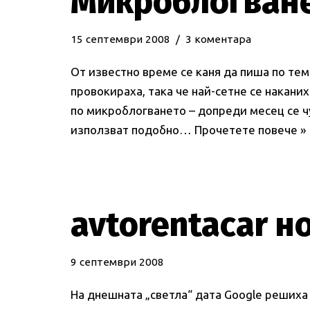
Микроблогван
15 септември 2008
3 коментара
От известно време се каня да пиша по тем
провокираха, така че най-сетне се наканих
по микроблогването – допреди месец се ч
използват подобно…
Прочетете повече »
avtorentacar н
9 септември 2008
На днешната „светла“ дата Google решиха 