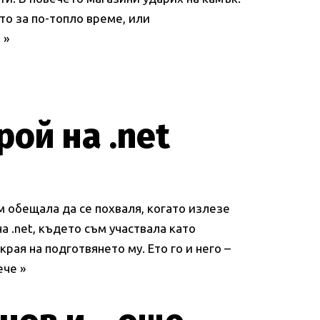
то за по-топло време, или
 »
рой на .net
ъм обещала да се похваля, когато излезе
а .net, където съм участвала като
рая на подготвянето му. Ето го и него –
ече »