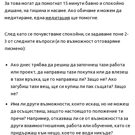
За това могат да помогнат 15 минути бавно и спокойно
дишане, на тишина и насаме. Ако обичаме и можем да
медитираме, една
медитация
ще помогне.
След като се почувстваме спокойни, си задаваме поне 2-
3 от следните въпроси (и по възможност отговаряме
писмено):
Ако днес трябва да решиш да започнеш тази работа
или проект, да направиш тази покупка или да влезеш
в тази връзка, ще го направиш ли? Защо не? Ако
загубиш тази вещ, ще си купиш ли пак същата? Защо
не?
Има ли други възможности, които искаш, но не можеш
да осъществиш, защото настоящото положение ти
пречи? Например, отказваш ли се от възможността за
други взаимоотношения, работа или обучение, като се
придържаш към нещо, което не води никъде?