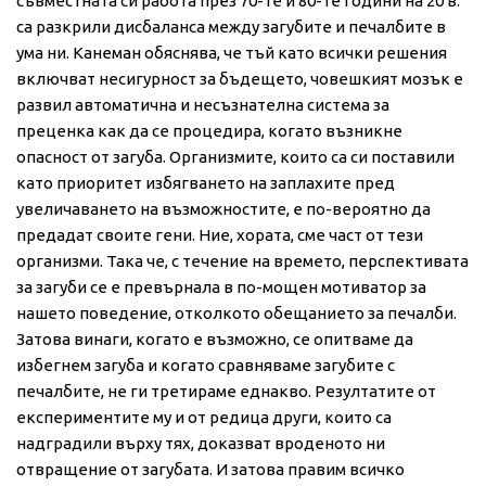
съвместната си работа през 70-те и 80-те години на 20 в.
са разкрили дисбаланса между загубите и печалбите в
ума ни. Канеман обяснява, че тъй като всички решения
включват несигурност за бъдещето, човешкият мозък е
развил автоматична и несъзнателна система за
преценка как да се процедира, когато възникне
опасност от загуба. Организмите, които са си поставили
като приоритет избягването на заплахите пред
увеличаването на възможностите, е по-вероятно да
предадат своите гени. Ние, хората, сме част от тези
организми. Така че, с течение на времето, перспективата
за загуби се е превърнала в по-мощен мотиватор за
нашето поведение, отколкото обещанието за печалби.
Затова винаги, когато е възможно, се опитваме да
избегнем загуба и когато сравняваме загубите с
печалбите, не ги третираме еднакво. Резултатите от
експериментите му и от редица други, които са
надградили върху тях, доказват вроденото ни
отвращение от загубата. И затова правим всичко