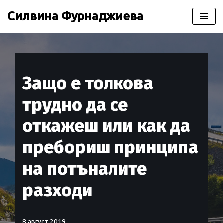
Силвина Фурнаджиева
Продължете
към
съдържанието
Защо е толкова
трудно да се
откажеш или как да
пребориш принципа
на потъналите
разходи
8 август 2019