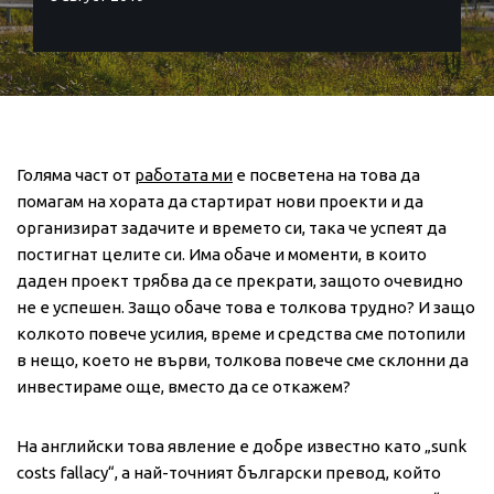
Голяма част от
работата ми
е посветена на това да
помагам на хората да стартират нови проекти и да
организират задачите и времето си, така че успеят да
постигнат целите си. Има обаче и моменти, в които
даден проект трябва да се прекрати, защото очевидно
не е успешен. Защо обаче това е толкова трудно? И защо
колкото повече усилия, време и средства сме потопили
в нещо, което не върви, толкова повече сме склонни да
инвестираме още, вместо да се откажем?
На английски това явление е добре известно като „sunk
costs fallacy“, а най-точният български превод, който