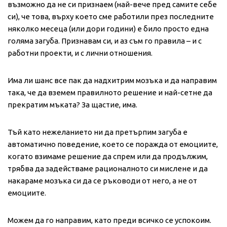
възможно да не си признаем (най-вече пред самите себе
си), че това, върху което сме работили през последните
няколко месеца (или дори години) е било просто една
голяма загуба. Признавам си, и аз съм го правила – и с
работни проекти, и с лични отношения.
Има ли шанс все пак да надхитрим мозъка и да направим
така, че да вземем правилното решение и най-сетне да
прекратим мъката? За щастие, има.
Тъй като нежеланието ни да претърпим загуба е
автоматично поведение, което се поражда от емоциите,
когато взимаме решение да спрем или да продължим,
трябва да задействаме рационалното си мислене и да
накараме мозъка си да се ръководи от него, а не от
емоциите.
Можем да го направим, като преди всичко се успокоим.