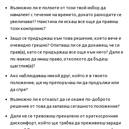
Възможно ли е ползите от този твой избор да
намалеят с течение на времето, докато разходите се
увеличават? Наистина ли искаш все още да правиш
този компромис?
Защо се придържаш към това решение, което вече е
очевидно грешно? Опитваш ли се да докажеш, че си
прав(а), като се придържаш все още към него? Дали е
по-важно да имаш право, отколкото да бъдеш
щастлив(а)?
Ако наблюдаваш някой друг, който е в твоето
положение, ще му препоръчаш ли да продължи или
да спре?
Възможно ли е отказът да се окаже по-доброто
решение от това да запазиш сегашното положение?
Дали не се тревожиш прекалено от краткосрочния
дискомфорт, който ще трябва да преживееш заради