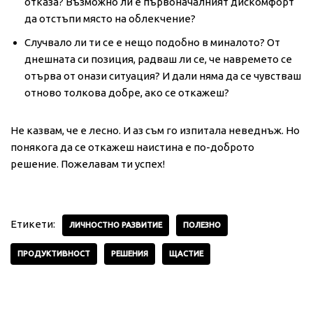
отказа? Възможно ли е първоначалният дискомфорт
да отстъпи място на облекчение?
Случвало ли ти се е нещо подобно в миналото? От
днешната си позиция, радваш ли се, че навремето се
отърва от онази ситуация? И дали няма да се чувстваш
отново толкова добре, ако се откажеш?
Не казвам, че е лесно. И аз съм го изпитала неведнъж. Но
понякога да се откажеш наистина е по-доброто
решение. Пожелавам ти успех!
Етикети:
ЛИЧНОСТНО РАЗВИТИЕ
ПОЛЕЗНО
ПРОДУКТИВНОСТ
РЕШЕНИЯ
ЩАСТИЕ