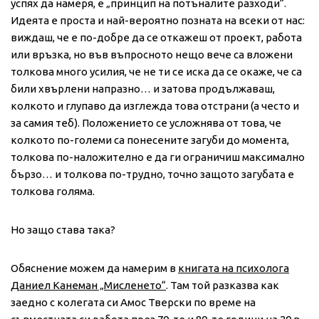
успях да намеря, е „принцип на потъналите разходи“.
Идеята е проста и най-вероятно позната на всеки от нас:
виждаш, че е по-добре да се откажеш от проект, работа
или връзка, но във въпросното нещо вече са вложени
толкова много усилия, че не ти се иска да се окаже, че са
били хвърлени напразно… и затова продължаваш,
колкото и глупаво да изглежда това отстрани (а често и
за самия теб). Положението се усложнява от това, че
колкото по-големи са понесените загуби до момента,
толкова по-наложително е да ги ограничиш максимално
бързо… и толкова по-трудно, точно защото загубата е
толкова голяма.
Но защо става така?
Обяснение можем да намерим в
книгата на психолога
Даниел Канеман „Мисленето“
. Там той разказва как
заедно с колегата си Амос Тверски по време на