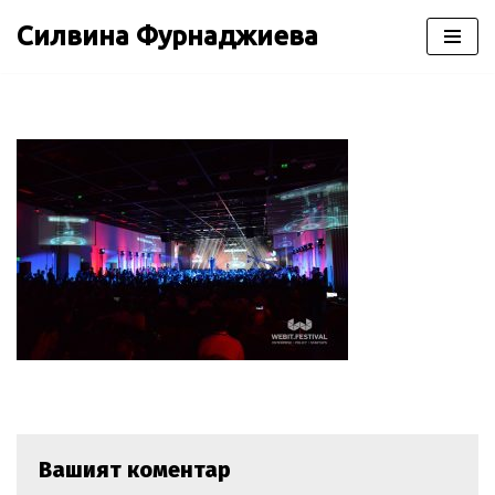
Силвина Фурнаджиева
Продължете
към
съдържанието
Вашият коментар