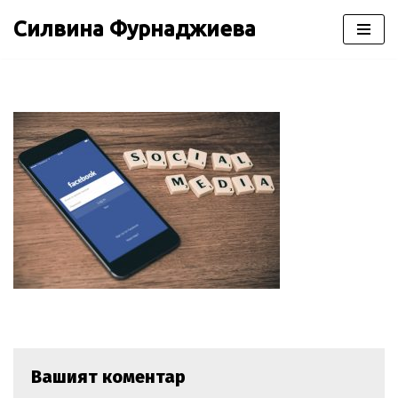
Силвина Фурнаджиева
Продължете
към
съдържанието
Вашият коментар