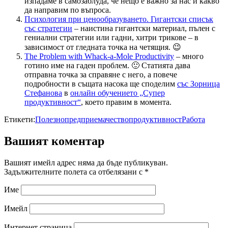
изпадаме в самозаблуда, че нещо е важно за нас и какво
да направим по въпроса.
Психология при ценообразуването. Гигантски списък
със стратегии
– наистина гигантски материал, пълен с
гениални стратегии или гадни, хитри трикове – в
зависимост от гледната точка на четящия. 😉
The Problem with Whack-a-Mole Productivity
– много
готино име на гаден проблем. 🙂 Статията дава
отправна точка за справяне с него, а повече
подробности в същата насока ще споделим
със Зорница
Стефанова
в
онлайн обучението „Супер
продуктивност“
, което правим в момента.
Етикети:
Полезно
предприемачество
продуктивност
Работа
Вашият коментар
Вашият имейл адрес няма да бъде публикуван.
Задължителните полета са отбелязани с
*
Име
Имейл
Интернет страница