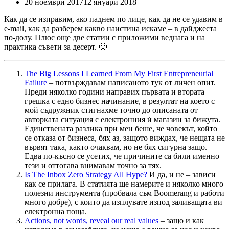
20 ноември 2017
12 януари 2018
Как да се изправим, ако паднем по лице, как да не се удавим в
e-mail, как да разберем какво наистина искаме – в дайджеста
по-долу. Плюс още две статии с приложими веднага и на
практика съвети за десерт. 🙂
The Big Lessons I Learned From My First Entrepreneurial
Failure
– потвърждавам написаното тук от личен опит.
Преди няколко години направих първата и втората
грешка с едно бизнес начинание, в резултат на което с
мой съдружник стигнахме точно до описаната от
авторката ситуация с електронния ѝ магазин за бижута.
Единствената разлика при мен беше, че човекът, който
се отказа от бизнеса, бях аз, защото виждах, че нещата не
вървят така, както очаквам, но не бях сигурна защо.
Едва по-късно се усетих, че причините са били именно
тези и оттогава внимавам точно за тях.
Is The Inbox Zero Strategy All Hype?
И да, и не – зависи
как се прилага. В статията ще намерите и няколко много
полезни инструмента (пробвала съм Boomerang и работи
много добре), с които да изплувате изпод заливащата ви
електронна поща.
Actions, not words, reveal our real values
– защо и как