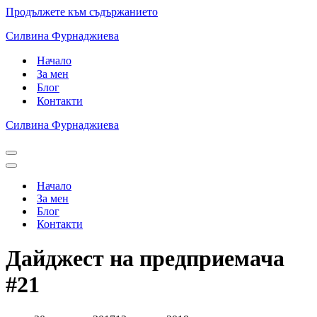
Продължете към съдържанието
Силвина Фурнаджиева
Начало
За мен
Блог
Контакти
Силвина Фурнаджиева
Навигационно
меню
Навигационно
меню
Начало
За мен
Блог
Контакти
Дайджест на предприемача
#21