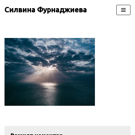
Силвина Фурнаджиева
Продължете
към
съдържанието