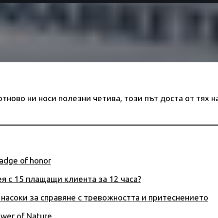
тново ни носи полезни четива, този път доста от тях н
badge of honor
я с 15 плащащи клиента за 12 часа?
 насоки за справяне с тревожността и притеснението
ower of Nature