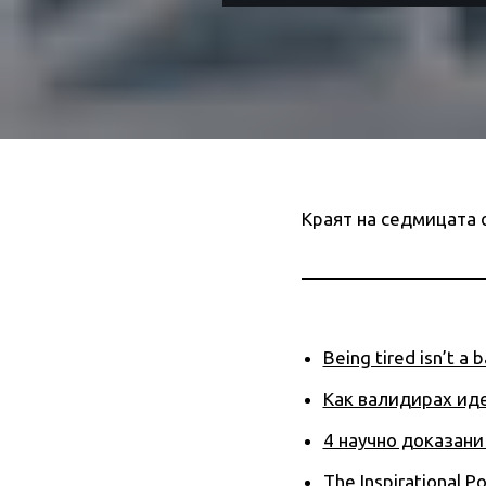
Краят на седмицата о
Being tired isn’t a 
Как валидирах иде
4 научно доказани
The Inspirational P