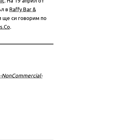
it
. На 19 април от
ъл в
Raffy Bar &
и ще си говорим по
s.Co
.
n-NonCommercial-