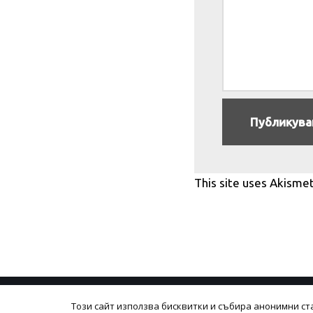
This site uses Akisme
Този сайт използва бисквитки и събира анонимни ст
Политика на поверителност
Общи усло