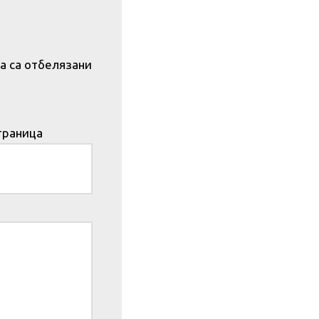
а са отбелязани
траница