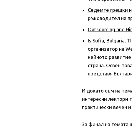
Седемте грешки н
ръководител на п
Outsourcing and Hi
Is Sofia, Bulgaria, 
организатор на
We
нейното развитие 
страна. Освен тов
представя Българи
И докато съм на тем
интересни лектори т
практически вечен и
За финал на темата 