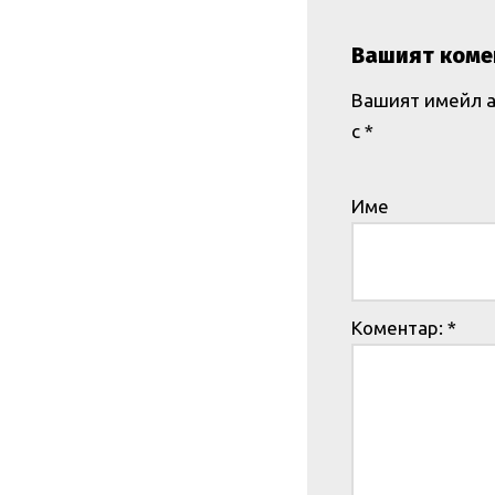
Вашият коме
Вашият имейл а
с
*
Име
Коментар:
*