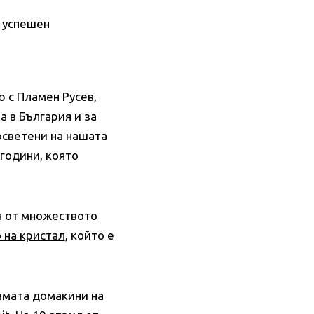
е успешен
 с Пламен Русев,
а в България и за
осветени на нашата
 години, която
ин от множеството
 на кристал
, който е
амата домакини на