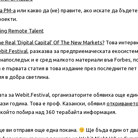
а PM-a
или какво да (не) правите, ако искате да бъдет
роекти.
ring Remote Talent
The Real ‘Digital Capital’ Of The New Markets?
Това интервю
bit.Festival
, разказва за предприемаческата екосистем
напоследък и е сред малкото материали във Forbes, п
а е първата статия в това издание през последните пет
я в добра светлина.
ата за Webit.Festival, организаторите обявиха още ед
ази година. Това е проф. Казански, обявил
откриването
 който побира над 360 терабайта информация.
ще ви отправя още една покана.
Ще бъда един от дв