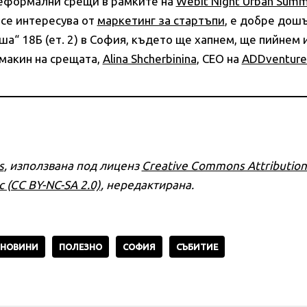
неформални срещи в рамките на
Webit Night Urban Summ
о се интересува от
маркетинг за стартъпи
, е добре дош
ша“ 18Б (ет. 2) в София, където ще хапнем, ще пийнем 
омакин на срещата,
Alina Shcherbinina
, CEO на
ADDventure
s
, използвана под лиценз
Creative Commons Attributio
c (CC BY-NC-SA 2.0)
, нередактирана.
НОВИНИ
ПОЛЕЗНО
СОФИЯ
СЪБИТИЕ