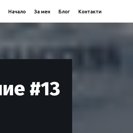
Начало
За мен
Блог
Контакти
ие #13