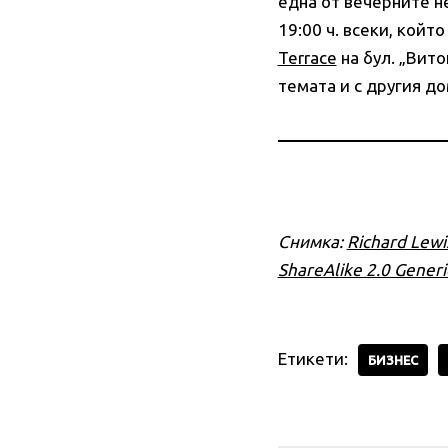
една от вечерните 
19:00 ч. всеки, койт
Terrace
на бул. „Вито
темата и с другия д
Снимка:
Richard Lewi
ShareAlike 2.0 Generi
Етикети:
БИЗНЕС