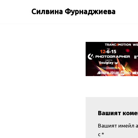
Силвина Фурнаджиева
Продължете
към
съдържанието
Вашият коме
Вашият имейл а
с
*