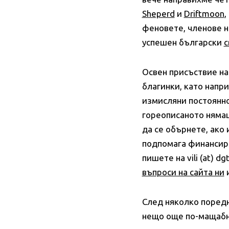
Sheperd
и
Driftmoon
,
феновете, членове н
успешен български
c
Освен присъствие на 
благинки, като напр
измисляни постоянно
гореописаното нямаше
да се обърнете, ако 
подпомага финансиран
пишете на vili (at) 
въпроси на сайта ни
и
След няколко поредн
нещо още по-мащабно