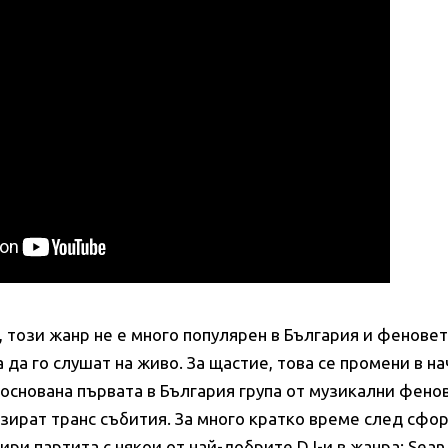
 този жанр не е много популярен в България и феновет
а да го слушат на живо. За щастие, това се промени в н
 основана първата в България група от музикални фенов
зират транс събития. За много кратко време след сфо
ири партита с някои от най-добрите DJ-и в жанра:
Sean