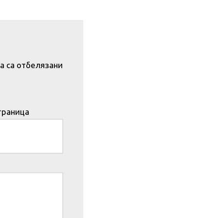
а са отбелязани
траница