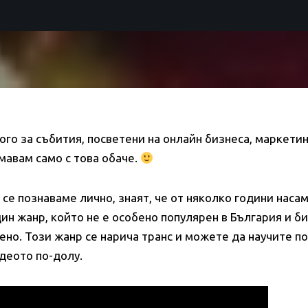
го за събития, посветени на онлайн бизнеса, маркетинг
мавам само с това обаче.
о се познаваме лично, знаят, че от няколко години нас
ин жанр, който не е особено популярен в България и бих
но. Този жанр се нарича транс и можете да научите по
деото по-долу.