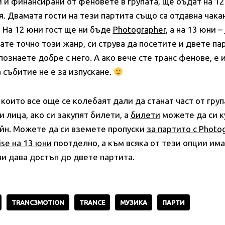
и финансирани от феновете в групата, ще бъдат на 12 
. Двамата гости на тези партита също са отдавна чака
. На 12 юни гост ще ни бъде
Photographer
, а на 13 юни –
ате точно този жанр, си струва да посетите и двете па
познаете добре с него. А ако вече сте транс фенове, е
 събитие не е за изпускане.
 които все още се колебаят дали да станат част от груп
 лица, ако си закупят билети, а
билети
можете да си к
йн. Можете да си вземете пропуски
за партито с Photo
ise на 13 юни
поотделно, а към всяка от тези опции има
ви дава достъп до двете партита.
TRANC3MOTION
TRANCE
МУЗИКА
ПАРТИ