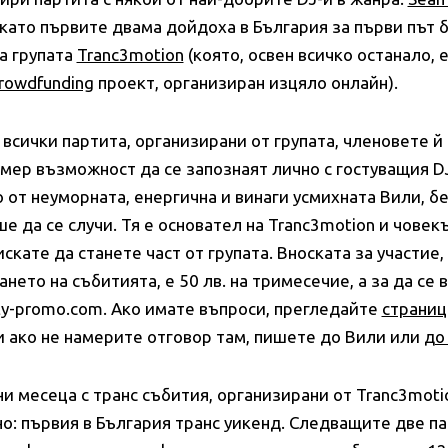
 като първите двама дойдоха в България за първи път 
а групата
Tranc3motion
(която, освен всичко останало, 
rowdfunding
проект, организиран изцяло онлайн).
всички партита, организирани от групата, членовете й 
имер възможност да се запознаят лично с гостуващия D
 от неуморната, енергична и винаги усмихната Вили, б
 да се случи. Тя е основател на Tranc3motion и човек
искате да станете част от групата. Вноската за участие,
ето на събитията, е 50 лв. на тримесечие, а за да се 
dgty-promo.com. Ако имате въпроси, прегледайте
страниц
 ако не намерите отговор там, пишете до Вили или
до
и месеца с транс събития, организирани от Tranc3moti
: първия в България транс уикенд. Следващите две па