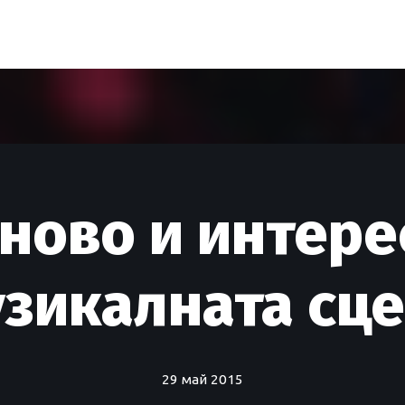
ново и интере
зикалната сц
29 май 2015