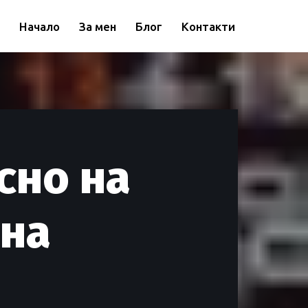
Начало
За мен
Блог
Контакти
сно на
ена