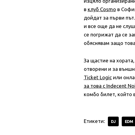
изцяло организирани 
в
клуб Cosmo
в София
дойдат за първи път
и все още да не слуш
се погрижат да се за
обяснявам защо това
За щастие на хората,
отворени и за външни
Ticket Logic
или онла
за това с Indecent No
комбо билет, който 
Етикети:
DJ
EDM