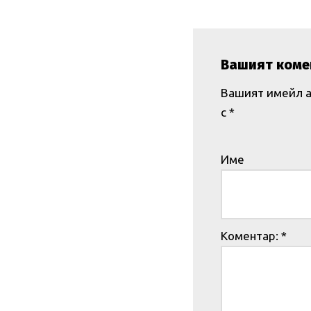
Вашият коме
Вашият имейл а
с
*
Име
Коментар:
*