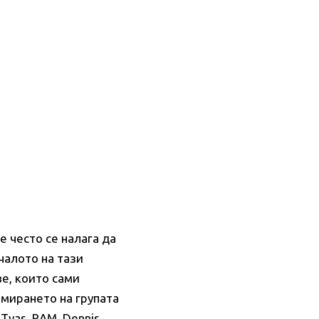
е често се налага да
ачалото на тази
е, които сами
рмирането на групата
 Tyas
,
RAM
,
Dennis