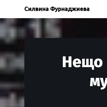
Силвина Фурнаджиева
Продължете
към
съдържанието
Нещо 
му