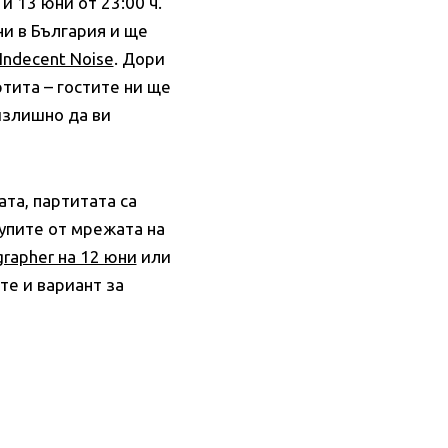
и 13 юни от 23:00 ч.
ни в България и ще
Indecent Noise
. Дори
ртита – гостите ни ще
 излишно да ви
ата, партитата са
упите от мрежата на
grapher на 12 юни
или
те и вариант за