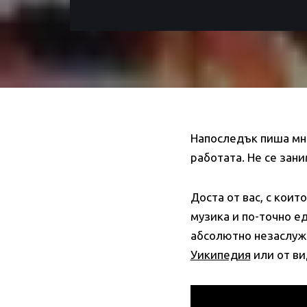
Напоследък пиша мно
работата. Не се зани
Доста от вас, с коит
музика и по-точно ед
абсолютно незаслуже
Уикипедия
или от ви