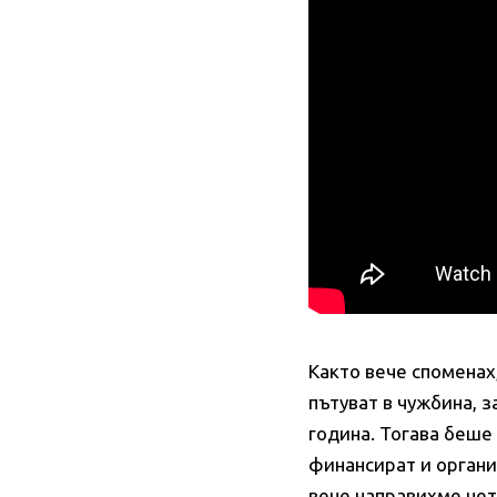
Както вече споменах,
пътуват в чужбина, з
година. Тогава беше
финансират и органи
вече направихме чет