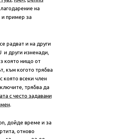
благодарение на
е и пример за
се радват и на други
J и други изненади,
ез която нищо от
ът, към когото трябва
 с която всеки член
включите, трябва да
ата с често задавани
 мен
.
on, дойде време и за
ртита, отново