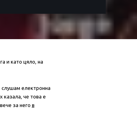
а и като цяло, на
ам слушам електронна
 казала, че това е
вече за него
в