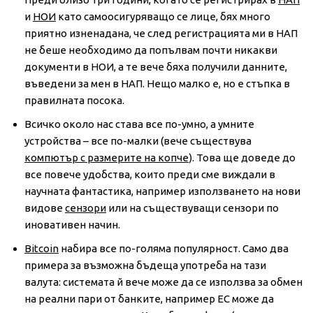
и
НОИ
като самоосигуряващо се лице, бях много
приятно изненадана, че след регистрацията ми в НАП
не беше необходимо да попълвам почти никакви
документи в НОИ, а те вече бяха получили данните,
въведени за мен в НАП. Нещо малко е, но е стъпка в
правилната посока.
Всичко около нас става все по-умно, а умните
устройства – все по-малки (вече съществува
компютър с размерите на копче
). Това ще доведе до
все повече удобства, които преди сме виждали в
научната фантастика, например използването на нови
видове
сензори
или на съществуващи сензори по
иновативен начин.
Bitcoin
набира все по-голяма популярност. Само два
примера за възможна бъдеща употреба на тази
валута: системата й вече може да се използва за обмен
на реални пари от банките, например ЕС може да