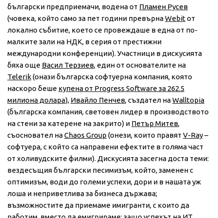
български предприемачи, водена от
Пламен Русев
(човека, който само за пет години превърна
Webit
от
локално събитие, което се провеждаше в една от по-
малките зали на НДК, в серия от престижни
международни конференции). Участници в дискусията
бяха още
Васил Терзиев
, един от основателите на
Telerik
(онази българска софтуерна компания, която
наскоро беше
купена от Progress Software за 262.5
милиона долара
),
Ивайло Пенчев
, създател на
Walltopia
(българска компания, световен лидер в производството
на стени за катерене на закрито) и
Петър Митев
,
съосновател на
Chaos Group
(онези, които правят
V-Ray
–
софтуера, с който са направени ефектите в голяма част
от холивудските филми). Дискусията засегна доста теми:
вездесъщия български песимизъм, който, заменен с
оптимизъм, води до големи успехи, дори и в нашата уж
лоша и неприветлива за бизнеса държава;
възможностите да приемаме имигранти, с които да
работим, вместо да емигрираме; защо успехът на ИТ