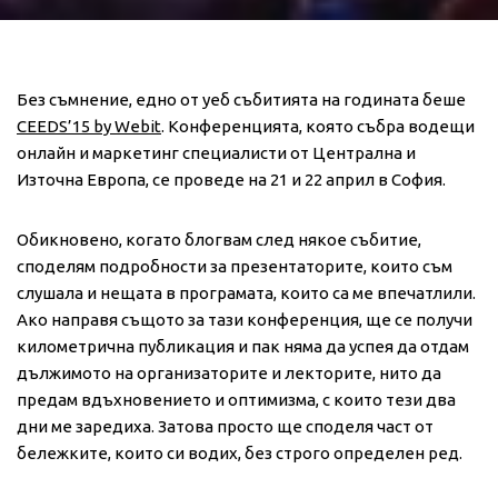
Без съмнение, едно от уеб събитията на годината беше
CEEDS’15 by Webit
. Конференцията, която събра водещи
онлайн и маркетинг специалисти от Централна и
Източна Европа, се проведе на 21 и 22 април в София.
Обикновено, когато блогвам след някое събитие,
споделям подробности за презентаторите, които съм
слушала и нещата в програмата, които са ме впечатлили.
Ако направя същото за тази конференция, ще се получи
километрична публикация и пак няма да успея да отдам
дължимото на организаторите и лекторите, нито да
предам вдъхновението и оптимизма, с които тези два
дни ме заредиха. Затова просто ще споделя част от
бележките, които си водих, без строго определен ред.