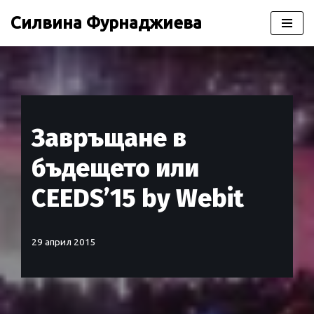
Силвина Фурнаджиева
Продължете
към
съдържанието
Завръщане в
бъдещето или
CEEDS’15 by Webit
29 април 2015