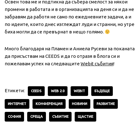
Освен това ме и подтикна да събера смелост за някои
промени в работата и в организацията на деня си и да не
забравям да работя не само по ежедневните задачи, а и
по идеите, които днес изглеждат луди и странни, но утре
биха могли да се превърнат в нещо голямо.
Много благодаря на Пламен и Аниела Русеви за поканата
да присъствам на CEEDS и да го отразя в блога си и
пожелавам успех на следващите
Webit събития
!
Етикети:
CEEDS
WEB 2.0
WEBIT
БЪДЕЩЕ
ИНТЕРНЕТ
КОНФЕРЕНЦИЯ
НОВИНИ
РАЗВИТИЕ
СОФИЯ
СРЕЩА
СЪБИТИЕ
ЩАСТИЕ