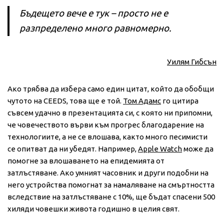
Бъдещето вече е тук – просто не е
разпределено много равномерно.
Уилям Гибсън
Ако трябва да избера само един цитат, който да обобщи
чутото на CEEDS, това ще е той.
Том Адамс
го цитира
съвсем удачно в презентацията си, с която ни припомни,
че човечеството върви към прогрес благодарение на
технологиите, а не се влошава, както много песимисти
се опитват да ни убедят. Например,
Apple Watch
може да
помогне за влошаването на епидемията от
затлъстяване. Ако умният часовник и други подобни на
него устройства помогнат за намаляване на смъртността
вследствие на затлъстяване с 10%, ще бъдат спасени 500
хиляди човешки живота годишно в целия свят.