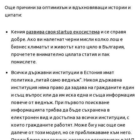
Още причини за оптимизъм и вдъхновяващи истории и
цитати:
Кения
развива своя startup екосистема
и се справя
добре. Ако ви налегнат черни мисли колко лош е
бизнес климатът и животът като цяло в България,
прочетете внимателно цялата статия и пак
помислете.
Всички държавни институции в Естония имат
политика „питай само веднъж“. Никоя държавна
институция няма право да задава на гражданите един
и същ въпрос или да им иска една и съща информация
повече от веднъж. При първото поискване
информацията трябва да бъде съхранена в
електронен вид и достъпна за всички институции, с
които гражданите работят. Може би у нас още сме
далече от този модел, но се приближаваме към него.
Преди близо три години, когато се регистрирах в
НАП