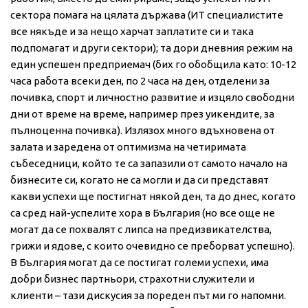
сектора помага на цялата държава (ИТ специалистите
все някъде и за нещо харчат заплатите си и така
подпомагат и други сектори); та дори дневния режим на
един успешен предприемач (бих го обобщила като: 10-12
часа работа всеки ден, по 2 часа на ден, отделени за
почивка, спорт и личностно развитие и изцяло свободни
дни от време на време, например през уикендите, за
пълноценна почивка). Излязох много вдъхновена от
залата и заредена от оптимизма на четиримата
събеседници, който те са запазили от самото начало на
бизнесите си, когато не са могли и да си представят
какви успехи ще постигнат някой ден, та до днес, когато
са сред най-успелите хора в България (но все още не
могат да се похвалят с липса на предизвикателства,
грижи и ядове, с които очевидно се преборват успешно).
В България могат да се постигат големи успехи, има
добри бизнес партньори, страхотни служители и
клиенти – тази дискусия за пореден път ми го напомни.