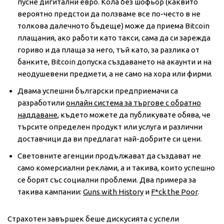
пусне дигитални евро. Кола без шофьор (каквито
вероятно предстои да ползваме все по-често в не
толкова далечното бъдеще) може да приема Bitcoin
плащания, ако работи като такси, сама да си зарежда
гориво и да плаща за него, тъй като, за разлика от
банките, Bitcoin допуска създаването на акаунти и на
неодушевени предмети, а не само на хора или фирми.
Двама успешни български предприемачи са
разработили
онлайн система за търгове с обратно
наддаване
, където можете да публикувате обява, че
търсите определен продукт или услуга и различни
доставчици да ви предлагат най-добрите си цени.
Световните агенции продължават да създават не
само комерсиални реклами, а и такива, които успешно
се борят със социални проблеми. Два примера за
такива кампании:
Guns with History
и
F*ck the Poor
.
Страхотен завършек беше дискусията с успели