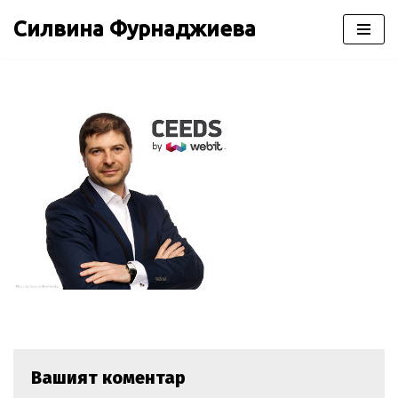
Силвина Фурнаджиева
Продължете
към
съдържанието
Вашият коментар