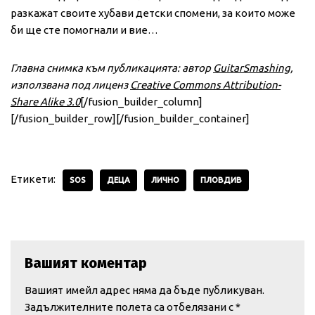
разкажат своите хубави детски спомени, за които може
би ще сте помогнали и вие…
Главна снимка към публикацията: автор
GuitarSmashing
,
използвана под лиценз
Creative Commons Attribution-
Share Alike 3.0
[/fusion_builder_column]
[/fusion_builder_row][/fusion_builder_container]
Етикети:
SOS
ДЕЦА
ЛИЧНО
ПЛОВДИВ
Вашият коментар
Вашият имейл адрес няма да бъде публикуван.
Задължителните полета са отбелязани с
*