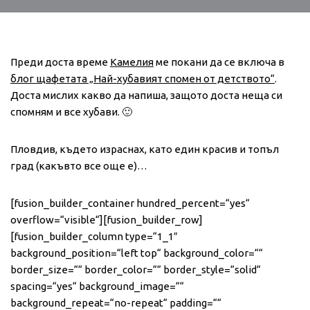
Преди доста време
Камелия
ме покани да се включа в
блог щафетата „Най-хубавият спомен от детството“
.
Доста мислих какво да напиша, защото доста неща си
спомням и все хубави. 🙂
Пловдив, където израснах, като един красив и топъл
град (какъвто все още е)…
[fusion_builder_container hundred_percent=“yes“
overflow=“visible“][fusion_builder_row]
[fusion_builder_column type=“1_1″
background_position=“left top“ background_color=““
border_size=““ border_color=““ border_style=“solid“
spacing=“yes“ background_image=““
background_repeat=“no-repeat“ padding=““