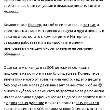
света, но все още се чуваме и виждаме винаги, когато
можем…
Компютърът
Правец
, на който се заиграх на
тетрис
, а
след това ми стана интересно да науча и други неща… и
така до днес, когато с компютрите и Интернет е
свързана работата ми, а придобитите умения
преподавам и на други хора по време на различни
обучения…
Още като малка чух и за
SOS детските селища
, в
подкрепа на които е и тази блог щафета. Помня, че се
впечатлих много от това, че има място, където децата
без родители могат да си намерят семейство и обич. 🙂
Много е хубаво, че вече като възрастна мога да помогна
на тези селища с дарение. Можете да го направите и вие
с
еднократно дарение
или като станете
SOS Приятел
,
така че и децата в SOS селищата някой ден да могат да