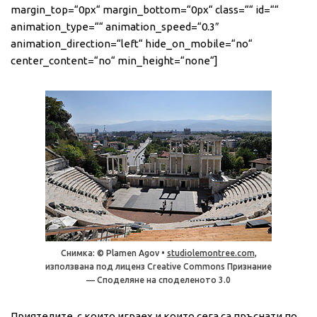
margin_top=“0px“ margin_bottom=“0px“ class=““ id=““
animation_type=““ animation_speed=“0.3″
animation_direction=“left“ hide_on_mobile=“no“
center_content=“no“ min_height=“none“]
Снимка: © Plamen Agov •
studiolemontree.com
,
използвана под лиценз Creative Commons Признание
— Споделяне на споделеното 3.0
Приятелите, с които играех и които сега са пръснати по