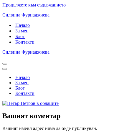
Продължете към съдържанието
Силвина Фурнаджиева
Начало
За мен
Блог
Контакти
Силвина Фурнаджиева
Навигационно
меню
Навигационно
меню
Начало
За мен
Блог
Контакти
Вашият коментар
Вашият имейл адрес няма да бъде публикуван.