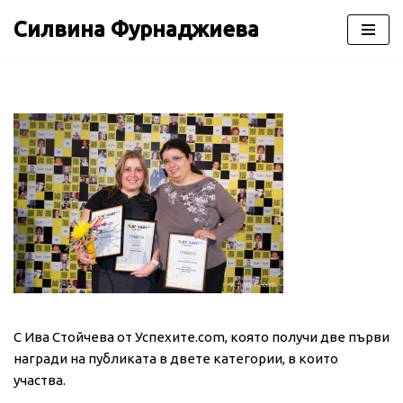
Силвина Фурнаджиева
Продължете
към
съдържанието
С Ива Стойчева от Успехите.com, която получи две първи
награди на публиката в двете категории, в които
участва.