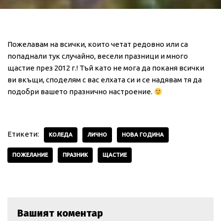
Пожелавам на всички, които четат редовно или са
попаднали тук случайно, весели празници и много
щастие през 2012 г.! Тъй като не мога да поканя всички
ви вкъщи, споделям с вас елхата си и се надявам тя да
подобри вашето празнично настроение.
Етикети:
КОЛЕДА
ЛИЧНО
НОВА ГОДИНА
ПОЖЕЛАНИЕ
ПРАЗНИК
ЩАСТИЕ
Вашият коментар