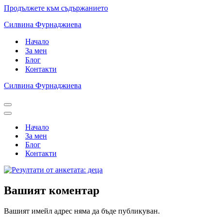
Продължете към съдържанието
Силвина Фурнаджиева
Начало
За мен
Блог
Контакти
Силвина Фурнаджиева
Навигационно
меню
Навигационно
меню
Начало
За мен
Блог
Контакти
Вашият коментар
Вашият имейл адрес няма да бъде публикуван.