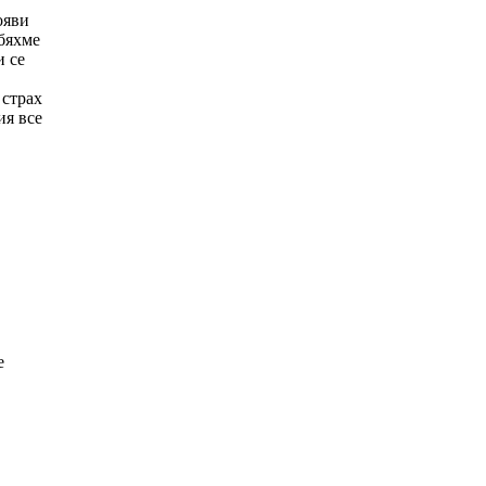
ояви
 бяхме
и се
 страх
ия все
е