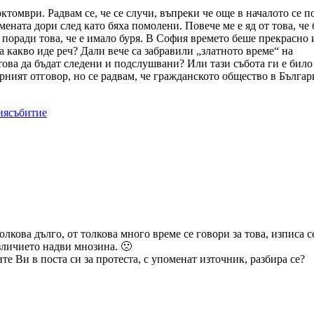
октомври. Радвам се, че се случи, въпреки че още в началото се п
амената дори след като бяха помолени. Повече ме е яд от това, че
 поради това, че е имало буря. В София времето беше прекрасно 
а какво иде реч? Дали вече са забравили „златното време“ на
ова да бъдат следени и подслушвани? Или тази събота ги е било
ерният отговор, но се радвам, че гражданското общество в Българ
ия
събитие
толкова дълго, от толкова много време се говори за това, изписа с
зличието надви мнозина. 🙁
е Ви в поста си за протеста, с упоменат източник, разбира се?