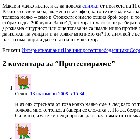
Макар и малко късно, и аз да покажа
снимки
от протеста на 11 
Расате със свои хора, знамена и мегафон, като те не свалиха зн
толкова малко – само в Стокхолм е имало същия брой хора, и то
събраха едва 200 души. Защо? Дали хората масово не разбират з
Държавна сигурност или още тогава не са имали нищо против т
да излязат на улицата и да заявят мнението си? Не знам кой е в
пак го има, дори и да се състои от малко хора.
Етикети:
Интернет
кампания
Новини
протест
свобода
снимки
Соф
2 коментара за “Протестирахме”
Селин
13 октомври 2008 в 15:34
И аз бях стресната от това колко малко сме. След като от 
толкова много, толкова банери се сложиха… Но да, безра
Силвина, имате ли нещо против да сложа някоя от снимкит