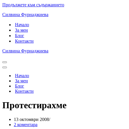
Продължете към съдържанието
Силвина Фурнаджиева
Начало
За мен
Блог
Контакти
Силвина Фурнаджиева
Навигационно
меню
Навигационно
меню
Начало
За мен
Блог
Контакти
Протестирахме
13 октомври 2008
2 коментара