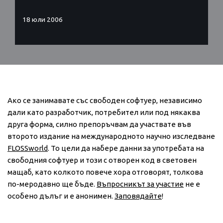
18 юли 2006
Ако се занимавате със свободен софтуер, независимо
дали като разработчик, потребител или под някаква
друга форма, силно препоръчвам да участвате във
второто издание на международното научно изследване
FLOSSworld
. То цели да набере данни за употребата на
свободния софтуер и този с отворен код в световен
мащаб, като колкото повече хора отговорят, толкова
по-меродавно ще бъде.
Въпросникът за участие
не е
особено дълъг и е анонимен.
Заповядайте
!