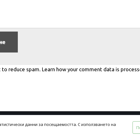
t to reduce spam.
Learn how your comment data is process
атистически данни за посещаемостта. С използването на
вия
П