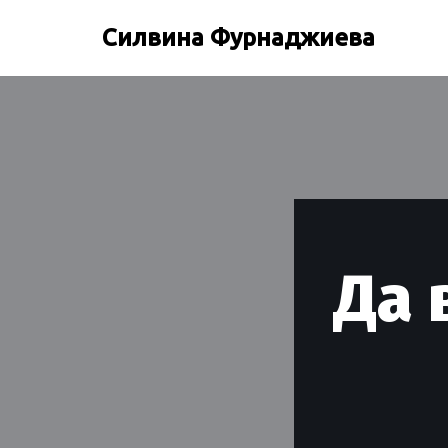
Силвина Фурнаджиева
Продължете
към
съдържанието
Да 