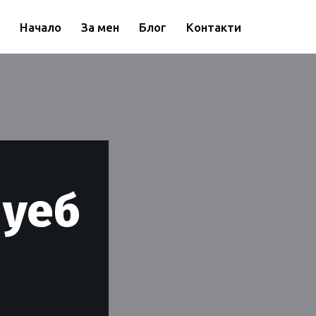
Начало
За мен
Блог
Контакти
 уеб