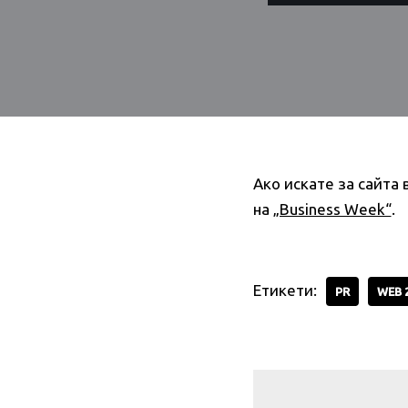
Ако искате за сайта 
на
„Business Week“
.
Етикети:
PR
WEB 2