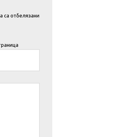
а са отбелязани
траница