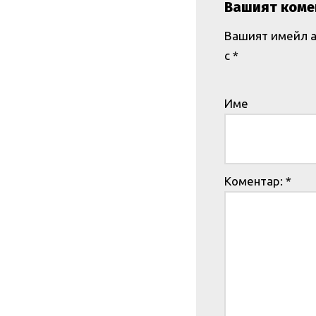
Вашият коме
Вашият имейл а
с
*
Име
Коментар:
*