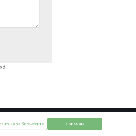
ed.
Neve
| Задвижван от
WordPress
олитика за бискитките
Приемам