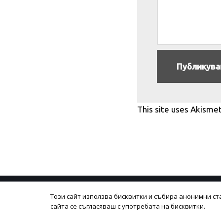
This site uses Akisme
Този сайт използва бисквитки и събира анонимни ст
Политика на поверителност
Общи усло
сайта се съгласяваш с употребата на бисквитки.