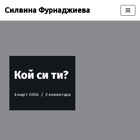
Силвина Фурнаджиева
Продължете
към
съдържанието
Кой си ти?
4 март 2006
3 коментара