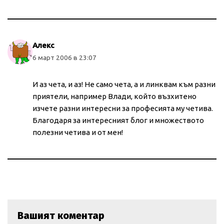
Алекс
6 март 2006 в 23:07
И аз чета, и аз! Не само чета, а и линквам към разни
приятели, например Влади, който възхитено
изчете разни интересни за професията му четива.
Благодаря за интересният блог и множеството
полезни четива и от мен!
Вашият коментар