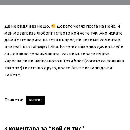
Да не видя и аз нещо
.
Докато четях поста на
Пейо
, и
мен ме загриза любопитството кой чете тук. Ако искате
да ми отговорите на този въпрос, пишете ми коментар
или mail на
silvina@silvina-bg.com
с няколко думи за себе
си – с какво се занимавате, какви интереси имате,
харесва ли ви написаното в този блог (когато се появява
такова :)) и всичко друго, което бихте искали да ми
кажете.
Етикети:
ВЪПРОС
3 коментара за “Кой си ти?”