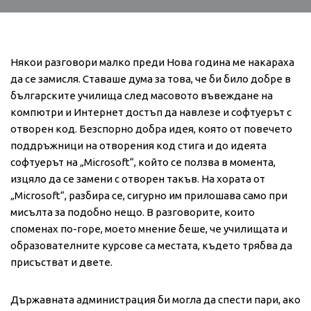
Някои разговори малко преди Нова година ме накараха
да се замисля. Ставаше дума за това, че би било добре в
българските училища след масовото въвеждане на
компютри и Интернет достъп да навлезе и софтуерът с
отворен код. Безспорно добра идея, която от повечето
поддръжници на отворения код стига и до идеята
софтуерът на „Microsoft“, който се ползва в момента,
изцяло да се замени с отворен такъв. На хората от
„Microsoft“, разбира се, сигурно им прилошава само при
мисълта за подобно нещо. В разговорите, които
споменах по-горе, моето мнение беше, че училищата и
образователните курсове са местата, където трябва да
присъстват и двете.
Държавната администрация би могла да спести пари, ако