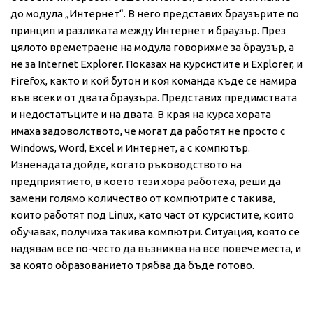
до модула „Интернет“. В него представих браузърите по
принцип и разликата между Интернет и браузър. През
цялото времетраене на модула говорихме за браузър, а
не за Internet Explorer. Показах на курсистите и Explorer, и
Firefox, както и кой бутон и коя команда къде се намира
във всеки от двата браузъра. Представих предимствата
и недостатъците и на двата. В края на курса хората
имаха задоволството, че могат да работят не просто с
Windows, Word, Excel и Интернет, а с компютър.
Изненадата дойде, когато ръководството на
предприятието, в което тези хора работеха, реши да
замени голямо количество от компютрите с такива,
които работят под Linux, като част от курсистите, които
обучавах, получиха такива компютри. Ситуация, която се
надявам все по-често да възниква на все повече места, и
за която образованието трябва да бъде готово.