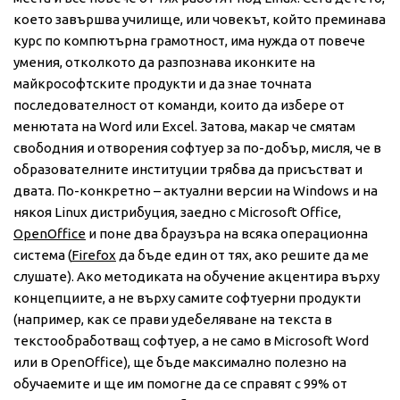
което завършва училище, или човекът, който преминава
курс по компютърна грамотност, има нужда от повече
умения, отколкото да разпознава иконките на
майкрософтските продукти и да знае точната
последователност от команди, които да избере от
менютата на Word или Excel. Затова, макар че смятам
свободния и отворения софтуер за по-добър, мисля, че в
образователните институции трябва да присъстват и
двата. По-конкретно – актуални версии на Windows и на
някоя Linux дистрибуция, заедно с Microsoft Office,
OpenOffice
и поне два браузъра на всяка операционна
система (
Firefox
да бъде един от тях, ако решите да ме
слушате). Ако методиката на обучение акцентира върху
концепциите, а не върху самите софтуерни продукти
(например, как се прави удебеляване на текста в
текстообработващ софтуер, а не само в Microsoft Word
или в OpenOffice), ще бъде максимално полезно на
обучаемите и ще им помогне да се справят с 99% от