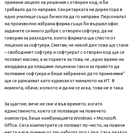
премине изцяло на решения с отворен код, и би
трябвало да го направи. Секретарката на директора в
едно училище също би могла да го направи. Персоналът
на произволно избрана фирма също би вършил офис
задачите си много добре с отворен софтуер, да не
говорим за разходите, които фирмата ще спести от
лицензи за софтуера. Смятам, че някой ден това ще стане
– свободният софтуер и софтуерът с отворен код ще се
ползват масово, а историите за това, че „едно време ни
изнудваха да плащаме лицензни такси за правото да
ползваме софтуера и беше забранено да го променяме“
ще се разказват като куриози от миналото на ИТ. В
момента, обаче, колкото и да ми се иска, това не е така.
За щастие, вече не сме и във времето, когато
единственото, което се ползваше на повечето
компютри, беше комбинацията Windows + Microsoft
Office. Сега компютрите се ползват по-често, на повече
места и все повече от тях работят под Linux. Сега детето,