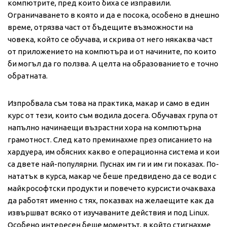
компютрите, пред които биха се изправили.
Ограничаването в която и да е посока, особено в днешно
време, отрязва част от бъдещите възможности на
човека, който се обучава, и скрива от него някаква част
от приложението на компютъра и от начините, по които
би могъл да го ползва. А целта на образованието е точно
обратната.
Изпробвала съм това на практика, макар и само в един
курс от тези, които съм водила досега. Обучавах група от
напълно начинаещи възрастни хора на компютърна
грамотност. След като преминахме през описанието на
хардуера, им обясних какво е операционна система и кои
са двете най-популярни. Пуснах им ги и им ги показах. По-
нататък в курса, макар че беше предвидено да се води с
майкрософтски продукти и повечето курсисти очакваха
да работят именно с тях, показвах на желаещите как да
извършват всяко от изучаваните действия и под Linux.
Особено интересен беше моментът, в който стигнахме