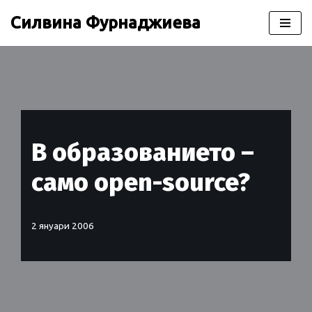
Силвина Фурнаджиева
Продължете
към
съдържанието
В образованието –
само open-source?
2 януари 2006