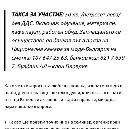
ТАКСА ЗА УЧАСТИЕ:
50 лв. /петдесет лева/
без ДДС. Включва: обучение, материали,
кафе паузи, работен обяд. Заплащането се
осъществява по банков път в полза на
Национална камара за мода-България на
сметка: 107 647 25 63, банков код: 621 7 630
7, Булбанк АД – клон Пловдив.
Като чета въпросната любезна покана, изпратена и до e-
mail адресите на още няколко души, които са засегнати
от г-ца Вълева и активно си търсят правата, ми идват
наум няколко въпроса:
1. Какво ще правим точно ние на семинар, организиран
от институция, която ни дължи немалко пари и с която