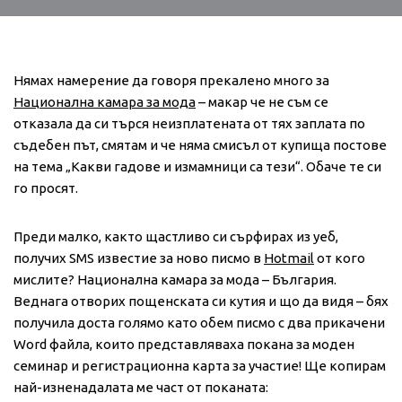
Нямах намерение да говоря прекалено много за
Национална камара за мода
– макар че не съм се
отказала да си търся неизплатената от тях заплата по
съдебен път, смятам и че няма смисъл от купища постове
на тема „Какви гадове и измамници са тези“. Обаче те си
го просят.
Преди малко, както щастливо си сърфирах из уеб,
получих SMS известие за ново писмо в
Hotmail
от кого
мислите? Национална камара за мода – България.
Веднага отворих пощенската си кутия и що да видя – бях
получила доста голямо като обем писмо с два прикачени
Word файла, които представляваха покана за моден
семинар и регистрационна карта за участие! Ще копирам
най-изненадалата ме част от поканата: