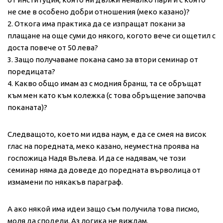
не сме в особено добри отношения (меко казано)?
2. Откога има практика да се изпращат покани за
плащане на още суми до някого, когото вече си ощетил с
доста повече от 50 лева?
3. Защо получаваме покана само за втори семинар от
поредицата?
4. Какво общо имам аз с модния бранш, та се обръщат
към мен като към колежка (с това обръщение започва
поканата)?
Следващото, което ми идва наум, е да се смея на висок
глас на поредната, меко казано, неуместна проява на
госпожица Надя Вълева. И да се надявам, че този
семинар няма да доведе до поредната върволица от
измамени по някакъв параграф.
А ако някой има идеи защо съм получила това писмо,
моля да сподели. Аз логика не виждам.