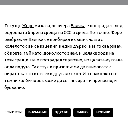
Току що
Жоро
ми каза, че вчера
Валяка
е пострадал след
редовната бирена среща на ССС в сряда. По-точно, Жоро
разбрал, че Валяка се прибирал вкъщи снощи с
колелото си и се изцепил в едно дърво, а аз го свързвам
с бирата, тъй като, доколкото знам, и Валяка ходи на
тези срещи. Не е пострадал сериозно, но цялата му глава
била подута. Та оттук и призивът ми да внимавате с
бирата, както и с всеки друг алкохол. И от няколко по-
тъмни халби човек може да се гипсира – и преносно, и
буквално.
Етикети:
ВНИМАНИЕ
ЗДРАВЕ
ЛИЧНО
НОВИНИ