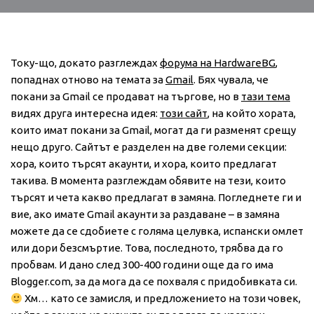
Току-що, докато разглеждах
форума на HardwareBG
,
попаднах отново на темата за
Gmail
. Бях чувала, че
покани за Gmail се продават на търгове, но в
тази тема
видях друга интересна идея:
този сайт
, на който хората,
които имат покани за Gmail, могат да ги разменят срещу
нещо друго. Сайтът е разделен на две големи секции:
хора, които търсят акаунти, и хора, които предлагат
такива. В момента разглеждам обявите на тези, които
търсят и чета какво предлагат в замяна. Погледнете ги и
вие, ако имате Gmail акаунти за раздаване – в замяна
можете да се сдобиете с голяма целувка, испански омлет
или дори безсмъртие. Това, последното, трябва да го
пробвам. И дано след 300-400 години още да го има
Blogger.com, за да мога да се похваля с придобивката си.
Хм… като се замисля, и предложението на този човек,