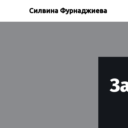
Силвина Фурнаджиева
Продължете
към
съдържанието
З