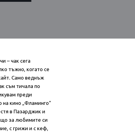
и – чак сега
лко тъжно, когато се
сайт. Само веднъж
ак съм тичала по
ликувам преди
о на кино „Фламинго“
естя в Пазарджик и
нещо за любимите си
ие, с грижи и с кеф,