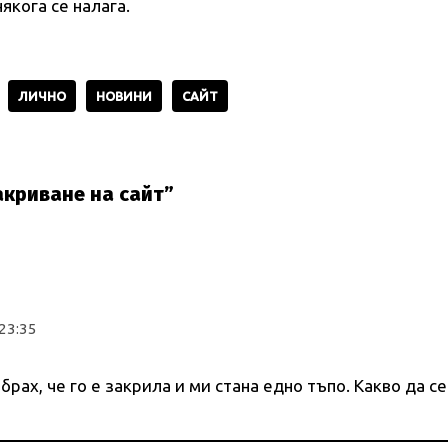
якога се налага.
ЛИЧНО
НОВИНИ
САЙТ
акриване на сайт”
23:35
брах, че го е закрила и ми стана едно тъпо. Какво да се