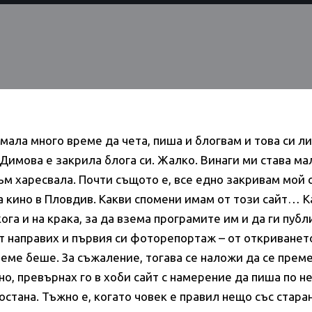
ала много време да чета, пиша и блогвам и това си лич
Димова е закрила блога си. Жалко. Винаги ми става ма
съм харесвала. Почти същото е, все едно закривам мой 
На кино в Пловдив. Какви спомени имам от този сайт… К
кога и на крака, за да взема програмите им и да ги пуб
т направих и първия си фоторепортаж – от откриванет
реме беше. За съжаление, тогава се наложи да се прем
чно, превърнах го в хоби сайт с намерение да пиша по 
стана. Тъжно е, когато човек е правил нещо със старан