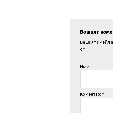
Вашият коме
Вашият имейл а
с
*
Име
Коментар:
*