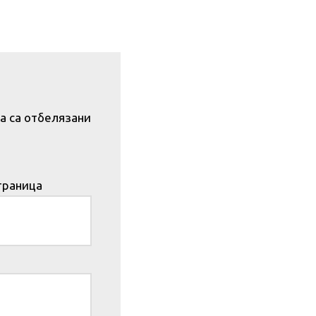
а са отбелязани
траница