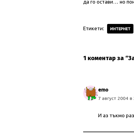
да го остави… но пон
Етикети:
ИНТЕРНЕТ
1 коментар за “З
emo
7 август 2004 в 
И аз тъкмо раз