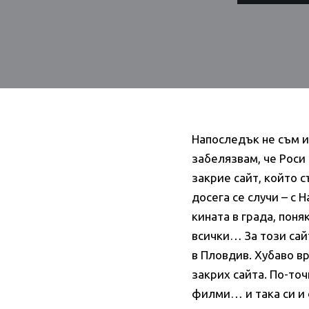
Напоследък не съм им
забелязвам, че Роси 
закрие сайт, който 
досега се случи – с 
кината в града, поня
всички… За този сай
в Пловдив. Хубаво в
закрих сайта. По-то
филми… и така си и о